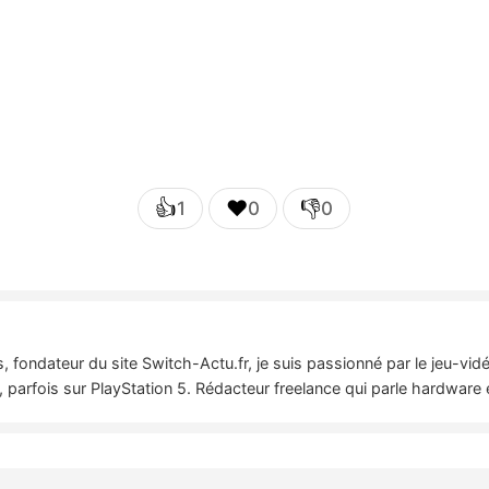
👍
❤️
👎
1
0
0
 fondateur du site Switch-Actu.fr, je suis passionné par le jeu-vi
 parfois sur PlayStation 5. Rédacteur freelance qui parle hardware 