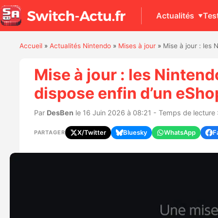
Actualités
Tes
Accueil
»
Actualités Nintendo
»
Mises à jour
»
Mise à jour : les
Mise à jour : les Ninten
dispose enfin d’un eShop
Par
DesBen
le 16 Juin 2026 à 08:21 - Temps de lecture 
X/Twitter
Bluesky
WhatsApp
F
PARTAGER