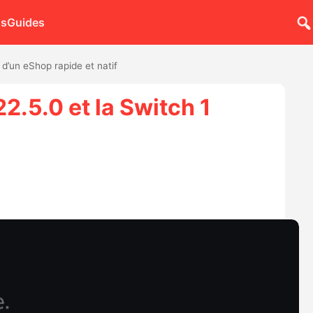
ns
Guides
 d’un eShop rapide et natif
2.5.0 et la Switch 1