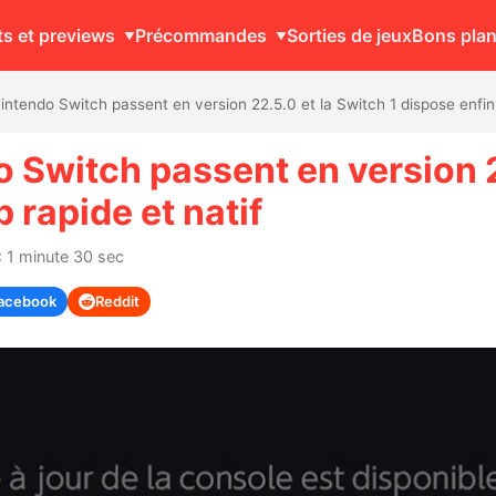
ts et previews
Précommandes
Sorties de jeux
Bons pla
 Nintendo Switch passent en version 22.5.0 et la Switch 1 dispose enfin
do Switch passent en version 2
 rapide et natif
: 1 minute 30 sec
acebook
Reddit