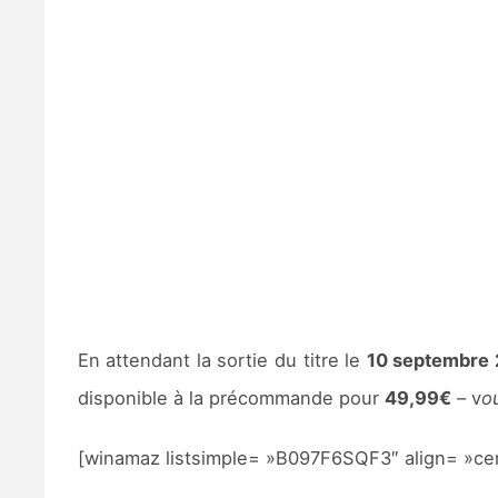
En attendant la sortie du titre le
10 septembre 
disponible à la précommande pour
49,99€
– v
o
[winamaz listsimple= »B097F6SQF3″ align= »cen