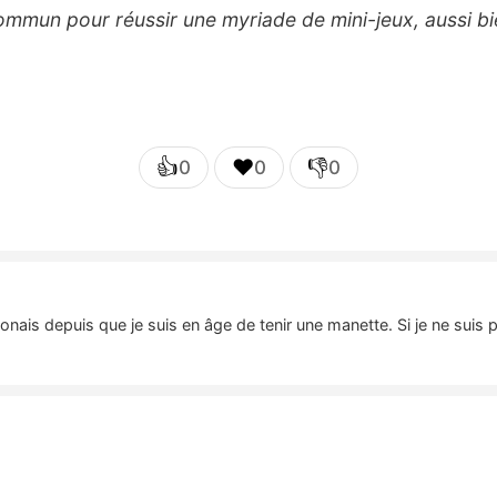
u commun pour réussir une myriade de mini-jeux, aussi b
👍
❤️
👎
0
0
0
nais depuis que je suis en âge de tenir une manette. Si je ne suis 