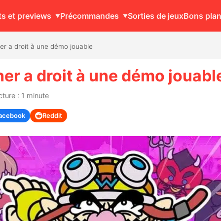
ts et previews
Précommandes
Sorties de jeux
Bons pla
er a droit à une démo jouable
er a droit à une démo jouabl
ture : 1 minute
acebook
Reddit