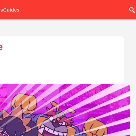
ns
Guides
e