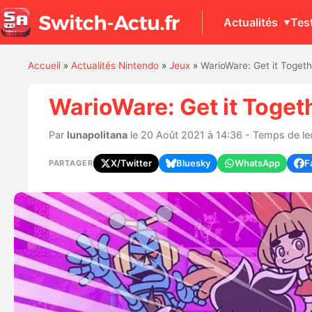
Actualités
Tes
Accueil
»
Actualités Nintendo
»
Jeux
»
WarioWare: Get it Togeth
WarioWare: Get it Togeth
Par
lunapolitana
le 20 Août 2021 à 14:36 - Temps de lec
X/Twitter
Bluesky
WhatsApp
F
PARTAGER