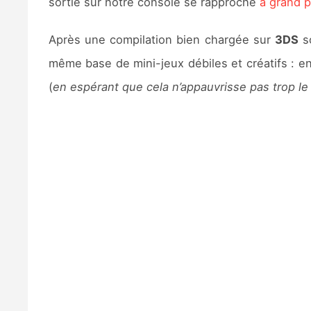
sortie sur notre console se rapproche
à grand 
Après une compilation bien chargée sur
3DS
so
même base de mini-jeux débiles et créatifs : e
(
en espérant que cela n’appauvrisse pas trop l