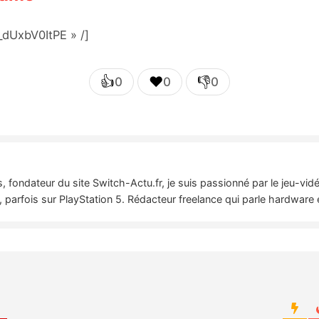
dUxbV0ItPE » /]
👍
❤️
👎
0
0
0
 fondateur du site Switch-Actu.fr, je suis passionné par le jeu-vi
 parfois sur PlayStation 5. Rédacteur freelance qui parle hardware 