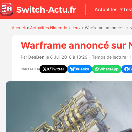
Actualités
Tes
Accueil
»
Actualités Nintendo
»
Jeux
»
Warframe annoncé sur Ni
Warframe annoncé sur N
Par
DesBen
le 8 Juil 2018 à 13:29 - Temps de lecture : 
X/Twitter
Bluesky
WhatsApp
F
PARTAGER