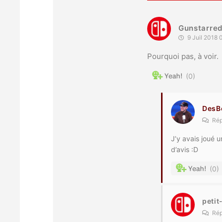
Gunstarre
9 Juil 2018 
Pourquoi pas, à voir.
0
DesB
Rép
J’y avais joué 
d’avis :D
0
peti
Rép