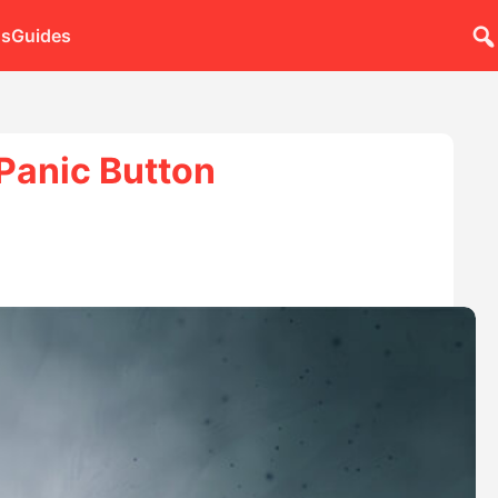
ns
Guides
Panic Button