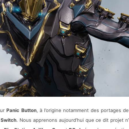
eur
Panic
Button
, à l’origine notamment des portages d
Switch
. Nous apprenons aujourd’hui que ce dit projet n