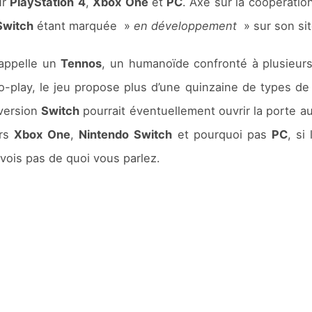
ur
PlayStation
4
,
Xbox
One
et
PC
. Axé sur la coopération
Switch
étant marquée »
en développement
» sur son site
 appelle un
Tennos
, un humanoïde confronté à plusieurs
-play, le jeu propose plus d’une quinzaine de types de
 version
Switch
pourrait éventuellement ouvrir la porte a
urs
Xbox
One
,
Nintendo
Switch
et pourquoi pas
PC
, si
vois pas de quoi vous parlez.