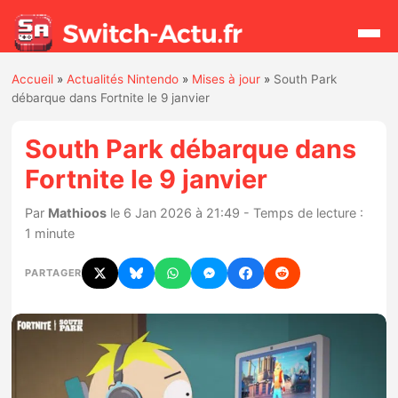
Accueil
»
Actualités Nintendo
»
Mises à jour
»
South Park
Rechercher
débarque dans Fortnite le 9 janvier
South Park débarque dans
Actualités
Fortnite le 9 janvier
Jeux
Par
Mathioos
le 6 Jan 2026 à 21:49 - Temps de lecture :
1 minute
Hardware
PARTAGER
Mises à jour
Chiffres de ventes
Rumeurs