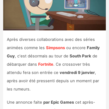
Nintendo Direct
Tests et previews
Tests de jeux
Après diverses collaborations avec des séries
animées comme les
Simpsons
ou encore
Family
Tests d’accessoires
Guy
, c'est désormais au tour de
South Park
de
Autres tests
débarquer dans
Fortnite
. Ce crossover très
attendu fera son entrée ce
vendredi 9 janvier
,
Previews
après avoir été pressenti depuis un moment par
Précommandes
les rumeurs.
Précommandes jeux Switch 2
Une annonce faite
par Epic Games
cet après-