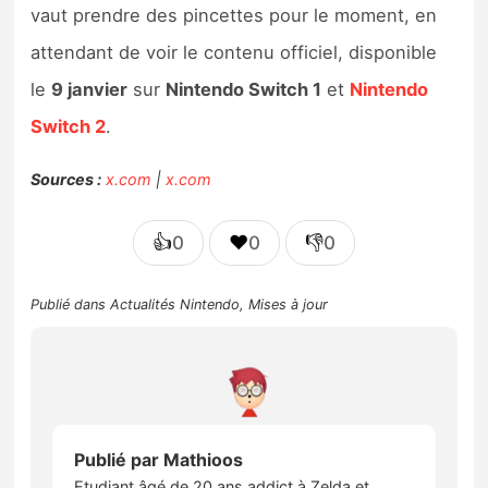
vaut prendre des pincettes pour le moment, en
attendant de voir le contenu officiel, disponible
le
9 janvier
sur
Nintendo Switch 1
et
Nintendo
Switch 2
.
Sources :
x.com
|
x.com
👍
❤️
👎
0
0
0
Publié dans
Actualités Nintendo
,
Mises à jour
Publié par
Mathioos
Etudiant âgé de 20 ans addict à Zelda et