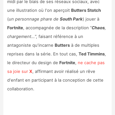
midi par le biais de ses réseaux sociaux, avec
Sorties de jeux
une illustration où l'on aperçoit
Butters Stotch
(
un personnage phare de
South Park
) jouer à
Bons plans
Fortnite
, accompagnée de la description “
Chaos
,
Guides
chargement…
”, faisant référence à un
antagoniste qu'incarne
Butters
à de multiples
reprises dans la série. En tout cas,
Ted Timmins
,
le directeur du design de
Fortnite
,
ne cache pas
sa joie sur
X
, affirmant avoir réalisé un rêve
d'enfant en participant à la conception de cette
collaboration.