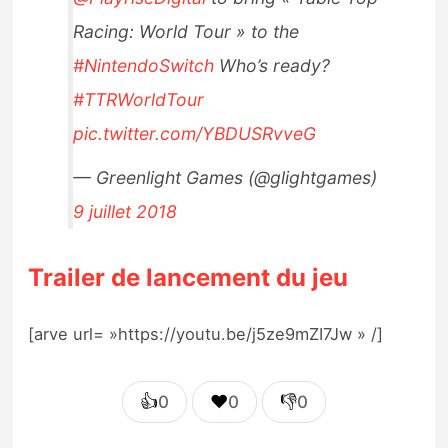
Racing: World Tour » to the
#NintendoSwitch
Who’s ready?
#TTRWorldTour
pic.twitter.com/YBDUSRvveG
— Greenlight Games (@glightgames)
9 juillet 2018
Trailer de lancement du jeu
[arve url= »https://youtu.be/j5ze9mZI7Jw » /]
👍
❤️
👎
0
0
0