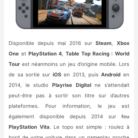
Nintendo Direct
Tests et previews
Disponible depuis mai 2016 sur
Steam
,
Xbox
Tests de jeux
One
et
PlayStation 4
,
Table Top Racing : World
Tests d’accessoires
Tour
est néanmoins un jeu d’origine mobile. Lors
de sa sortie sur
iOS
en 2013, puis
Android
en
Autres tests
2014, le studio
Playrise
Digital
ne s’attendait
Previews
peut-être pas à sortir son titre sur d’autres
plateformes. Pour information, le jeu est
Précommandes
également disponible depuis 2014 sur
feu
Précommandes jeux Switch 2
PlayStation
Vita
. Le topo est simple : roulez à
bord de votre voiture dans un gameplay proche