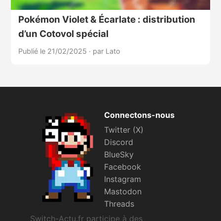
Pokémon Violet & Écarlate : distribution
d’un Cotovol spécial
Publié le 21/02/2025
·
par Lato
Connectons-nous
Twitter (X)
Discord
BlueSky
Facebook
Instagram
Mastodon
Threads
Switch-Actu.fr participe à des