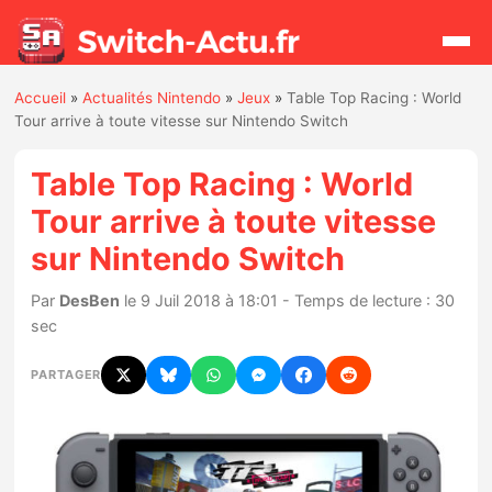
Accueil
»
Actualités Nintendo
»
Jeux
»
Table Top Racing : World
Rechercher
Tour arrive à toute vitesse sur Nintendo Switch
Table Top Racing : World
Actualités
Tour arrive à toute vitesse
sur Nintendo Switch
Jeux
Par
DesBen
le 9 Juil 2018 à 18:01 - Temps de lecture : 30
Hardware
sec
Mises à jour
PARTAGER
Chiffres de ventes
Rumeurs