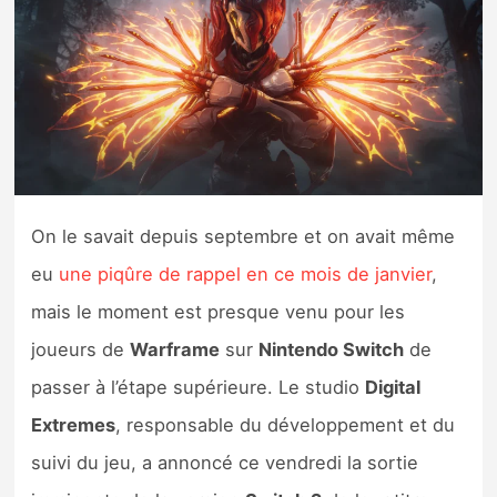
Nintendo Direct
Tests et previews
Tests de jeux
Tests d’accessoires
On le savait depuis septembre et on avait même
eu
une piqûre de rappel en ce mois de janvier
,
Autres tests
mais le moment est presque venu pour les
Previews
joueurs de
Warframe
sur
Nintendo Switch
de
passer à l’étape supérieure. Le studio
Digital
Précommandes
Extremes
, responsable du développement et du
Précommandes jeux Switch 2
suivi du jeu, a annoncé ce vendredi la sortie