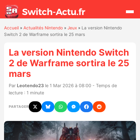
Accueil
»
Actualités Nintendo
»
Jeux
»
La version Nintendo
Rechercher
Switch 2 de Warframe sortira le 25 mars
La version Nintendo Switch
Actualités
2 de Warframe sortira le 25
mars
Jeux
Par
Leotendo23
le 1 Mar 2026 à 08:00 - Temps de
Hardware
lecture : 1 minute
Mises à jour
PARTAGER
Chiffres de ventes
Rumeurs