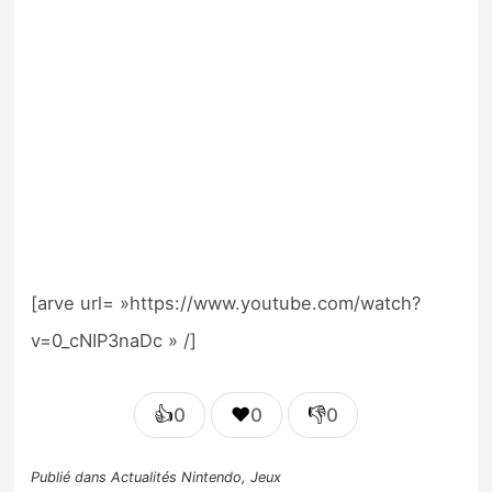
[arve url= »https://www.youtube.com/watch?
v=0_cNIP3naDc » /]
👍
❤️
👎
0
0
0
Publié dans
Actualités Nintendo
,
Jeux