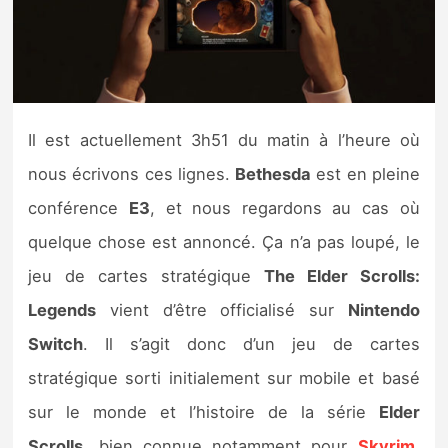
Nintendo Direct
Tests et previews
Il est actuellement 3h51 du matin à l’heure où
Tests de jeux
nous écrivons ces lignes.
Bethesda
est en pleine
Tests d’accessoires
conférence
E3
, et nous regardons au cas où
quelque chose est annoncé. Ça n’a pas loupé, le
Autres tests
jeu de cartes stratégique
The Elder Scrolls:
Previews
Legends
vient d’être officialisé sur
Nintendo
Switch
. Il s’agit donc d’un jeu de cartes
Précommandes
stratégique sorti initialement sur mobile et basé
Précommandes jeux Switch 2
sur le monde et l’histoire de la série
Elder
Scrolls
, bien connue notamment pour
Skyrim
.