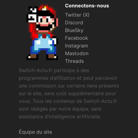
Connectons-nous
Twitter (X)
Discord
BlueSky
Facebook
Instagram
Mastodon
Threads
Switch-Actu.fr participe à des
programmes d’affiliation et peut percevoir
une commission sur certains liens présents
sur le site, sans coût supplémentaire pour
vous. Tous les contenus de Switch-Actu.fr
sont rédigés par notre équipe, sans
assistance d’intelligence artificielle.
Équipe du site