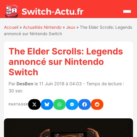
Accueil
»
Actualités Nintendo
»
Jeux
»
The Elder Scrolls: Legends
Rechercher
annoncé sur Nintendo Switch
The Elder Scrolls: Legends
Actualités
annoncé sur Nintendo
Switch
Jeux
Par
DesBen
le 11 Juin 2018 à 04:03 - Temps de lecture :
Hardware
30 sec
Mises à jour
PARTAGER
Chiffres de ventes
Rumeurs