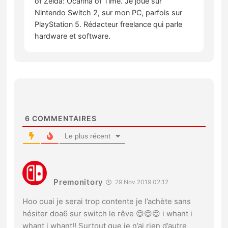
of Zelda: Ocarina of Time. Je joue sur
Nintendo Switch 2, sur mon PC, parfois sur
PlayStation 5. Rédacteur freelance qui parle
hardware et software.
6
COMMENTAIRES
Le plus récent
Premonitory
29 Nov 2019 02:12
Hoo ouai je serai trop contente je l’achète sans
hésiter doa6 sur switch le rêve 😍😍😍 i whant i
whant i whant!! Surtout que je n’ai rien d’autre