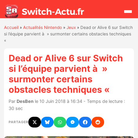
Accueil
»
Actualités Nintendo
»
Jeux
»
Dead or Alive 6 sur Switch
Rechercher
si l’équipe parvient à » surmonter certains obstacles techniques
«
Actualités
Dead or Alive 6 sur Switch
si l’équipe parvient à »
Jeux
surmonter certains
obstacles techniques «
Hardware
Par
DesBen
le 10 Juin 2018 à 16:34 - Temps de lecture :
Mises à jour
30 sec
Chiffres de ventes
PARTAGER
Rumeurs