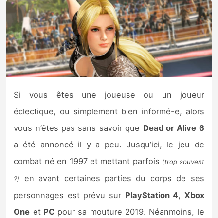
Nintendo Direct
Tests et previews
Tests de jeux
Si vous êtes une joueuse ou un joueur
Tests d’accessoires
éclectique, ou simplement bien informé-e, alors
Autres tests
vous n’êtes pas sans savoir que
Dead or Alive 6
a été annoncé il y a peu. Jusqu’ici, le jeu de
Previews
combat né en 1997 et mettant parfois
(trop souvent
Précommandes
en avant certaines parties du corps de ses
?)
personnages est prévu sur
PlayStation 4
,
Xbox
Précommandes jeux Switch 2
One
et
PC
pour sa mouture 2019. Néanmoins, le