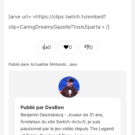
[arve url= »https://clips.twitch.tv/embed?
clip=CaringDreamyGazelleThisIsSparta » /]
👍
❤️
👎
0
0
0
Publié dans
Actualités Nintendo
,
Jeux
Publié par
DesBen
Benjamin Destrebecq - Joueur de 31 ans,
fondateur du site Switch-Actu.fr, je suis
passionné par le jeu-vidéo depuis The Legend