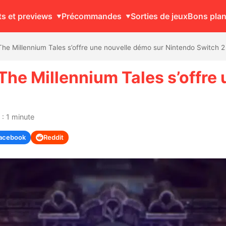
ts et previews
Précommandes
Sorties de jeux
Bons pla
 The Millennium Tales s’offre une nouvelle démo sur Nintendo Switch 2
 The Millennium Tales s’offre
: 1 minute
acebook
Reddit