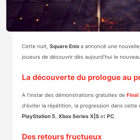
Cette nuit,
Square Enix
a annoncé une nouvell
joueurs de découvrir dès aujourd'hui le nouveau
La découverte du prologue au 
A l'instar des démonstrations gratuites de
Final
d'éviter la répétition, la progression dans cette 
PlayStation 5
,
Xbox Series
X|S
et
PC
.
Des retours fructueux