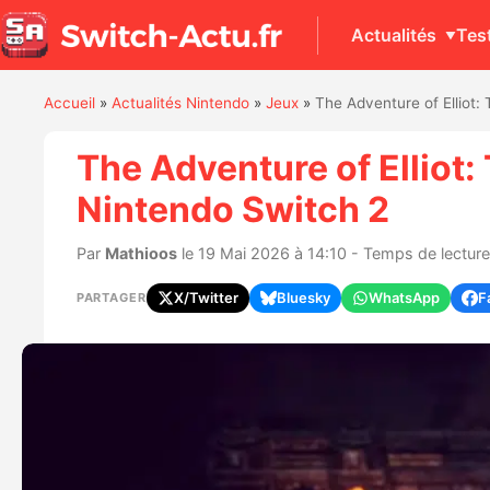
Actualités
Tes
Accueil
»
Actualités Nintendo
»
Jeux
»
The Adventure of Elliot:
The Adventure of Elliot:
Nintendo Switch 2
Par
Mathioos
le 19 Mai 2026 à 14:10 - Temps de lecture 
X/Twitter
Bluesky
WhatsApp
F
PARTAGER