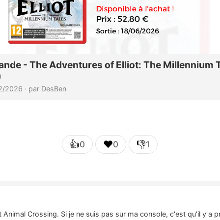
👍
❤️
👎
0
0
1
t Animal Crossing. Si je ne suis pas sur ma console, c'est qu'il y 