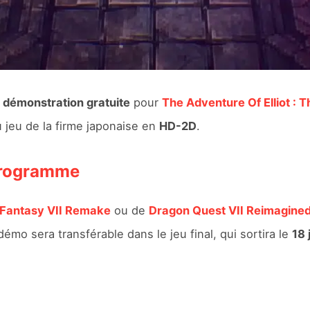
e
démonstration gratuite
pour
The Adventure Of Elliot : 
 jeu de la firme japonaise en
HD-2D
.
programme
 Fantasy VII Remake
ou de
Dragon Quest VII Reimagine
démo sera transférable dans le jeu final, qui sortira le
18 