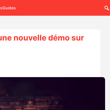
ns
Guides
 une nouvelle démo sur