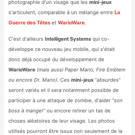
photographie d'un visage que les
mini-jeux
Sorties de jeux
s'articulent, comparable à un mélange entre
La
Guerre des Têtes
et
WarioWare
.
Bons plans
C'est d'ailleurs
Intelligent Systems
qui co-
Guides
développe ce nouveau jeu mobile, qui s'était
donc déjà occupé du développement de
WarioWare
(mais aussi Paper Mario, Fire Emblem
ou encore Dr. Mario)
. Ces
mini-jeux
“
absurdes
”
seront variés et il sera notamment possible de
participer à une attaque de zombie, d'aider “
son
boss à manger
” ou encore retirer un tas de
choses aléatoires de leur visage. Les photos
utilisés pourront être issus non seulement de la