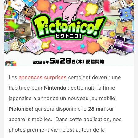
Nintendo Direct
Tests et previews
Tests de jeux
Tests d’accessoires
Autres tests
Les
annonces surprises
semblent devenir une
habitude pour
Nintendo
: cette nuit, la firme
Previews
japonaise a annoncé un nouveau jeu mobile,
Pictonico!
qui sera disponible le
28 mai
sur
Précommandes
appareils mobiles. Dans cette application, nos
Précommandes jeux Switch 2
photos prennent vie : c'est autour de la