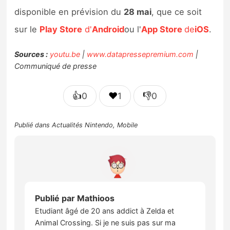
disponible en prévision du
28 mai
, que ce soit
sur le
Play Store
d'
Android
ou l'
App Store
de
iOS
.
Sources :
youtu.be
|
www.datapressepremium.com
|
Communiqué de presse
👍
❤️
👎
0
1
0
Publié dans
Actualités Nintendo
,
Mobile
Publié par
Mathioos
Etudiant âgé de 20 ans addict à Zelda et
Animal Crossing. Si je ne suis pas sur ma