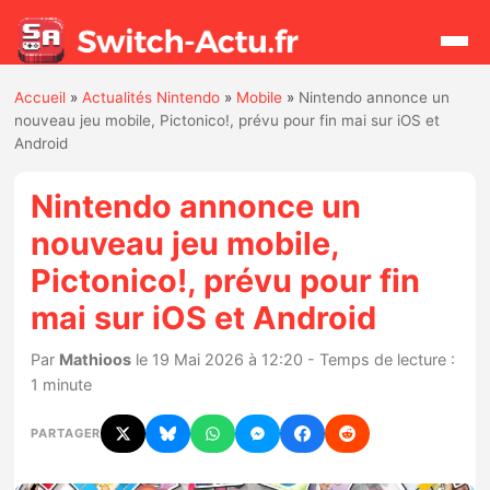
Accueil
»
Actualités Nintendo
»
Mobile
»
Nintendo annonce un
Rechercher
nouveau jeu mobile, Pictonico!, prévu pour fin mai sur iOS et
Android
Actualités
Nintendo annonce un
nouveau jeu mobile,
Jeux
Pictonico!, prévu pour fin
mai sur iOS et Android
Hardware
Par
Mathioos
le 19 Mai 2026 à 12:20 - Temps de lecture :
Mises à jour
1 minute
Chiffres de ventes
PARTAGER
Rumeurs