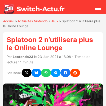
Accueil
»
Actualités Nintendo
»
Jeux
»
Splatoon 2 n’utilisera plus
Rechercher
le Online Lounge
Splatoon 2 n’utilisera plus
Actualités
le Online Lounge
Jeux
Par
Leotendo23
le 23 Juin 2021 à 18:08 - Temps de
lecture : 1 minute
Hardware
PARTAGER
Mises à jour
Chiffres de ventes
Rumeurs