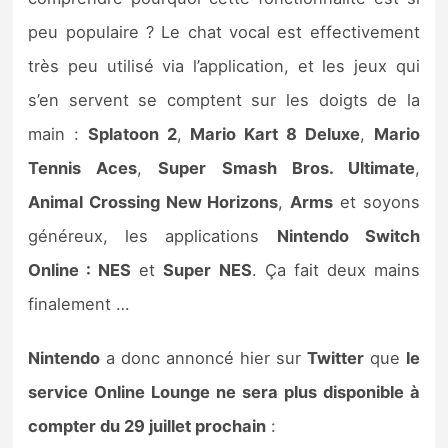
Sorties de jeux
peu populaire ? Le chat vocal est effectivement
très peu utilisé via l’application, et les jeux qui
Bons plans
s’en servent se comptent sur les doigts de la
main :
Splatoon 2
,
Mario Kart 8 Deluxe
,
Mario
Guides
Tennis Aces
,
Super Smash Bros. Ultimate
,
Animal Crossing New Horizons
,
Arms
et soyons
généreux, les applications
Nintendo Switch
Online : NES
et
Super NES
. Ça fait deux mains
finalement …
Nintendo
a donc annoncé hier sur
Twitter
que
le
service Online Lounge ne sera plus disponible à
compter du 29 juillet prochain
: