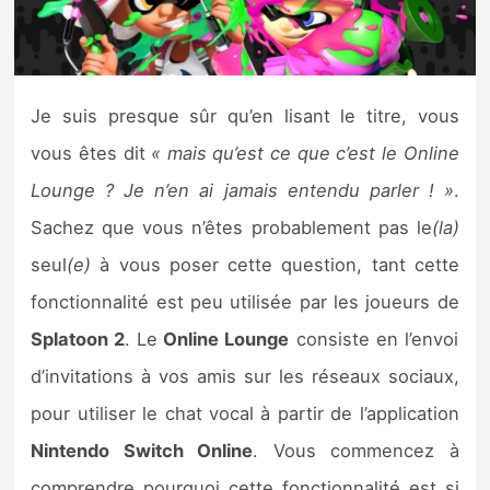
Nintendo Direct
Tests et previews
Je suis presque sûr qu’en lisant le titre, vous
vous êtes dit
« mais qu’est ce que c’est le Online
Tests de jeux
Lounge ? Je n’en ai jamais entendu parler ! »
.
Tests d’accessoires
Sachez que vous n’êtes probablement pas le
(la)
seul
(e)
à vous poser cette question, tant cette
Autres tests
fonctionnalité est peu utilisée par les joueurs de
Previews
Splatoon 2
. Le
Online Lounge
consiste en l’envoi
d’invitations à vos amis sur les réseaux sociaux,
Précommandes
pour utiliser le chat vocal à partir de l’application
Précommandes jeux Switch 2
Nintendo Switch Online
. Vous commencez à
comprendre pourquoi cette fonctionnalité est si