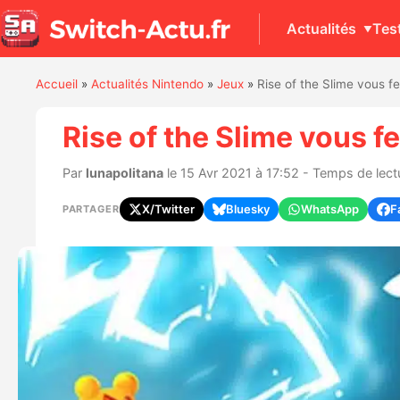
Actualités
Tes
Accueil
»
Actualités Nintendo
»
Jeux
»
Rise of the Slime vous fe
Rise of the Slime vous f
Par
lunapolitana
le 15 Avr 2021 à 17:52 - Temps de lectu
X/Twitter
Bluesky
WhatsApp
F
PARTAGER