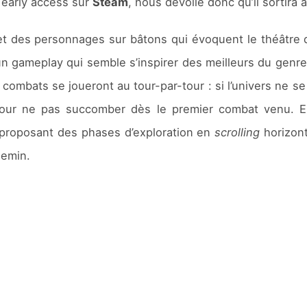
 early access sur
Steam
, nous dévoile donc qu’il sortira 
 et des personnages sur bâtons qui évoquent le théâtre 
un gameplay qui semble s’inspirer des meilleurs du genre
 combats se joueront au tour-par-tour : si l’univers ne s
ur ne pas succomber dès le premier combat venu. En pl
proposant des phases d’exploration en
scrolling
horizont
hemin.