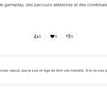
e gameplay, des parcours aléatoires et des combinaiso
👍
❤️
👎
0
0
0
nais depuis que je suis en âge de tenir une manette. Si je ne suis 