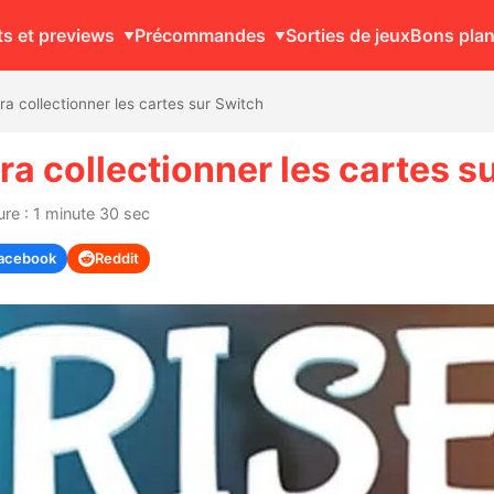
ts et previews
Précommandes
Sorties de jeux
Bons pla
ra collectionner les cartes sur Switch
era collectionner les cartes s
re : 1 minute 30 sec
acebook
Reddit