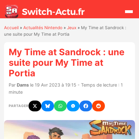
Accueil
»
Actualités Nintendo
»
Jeux
»
My Time at Sandrock :
Rechercher
une suite pour My Time at Portia
My Time at Sandrock : une
Actualités
suite pour My Time at
Portia
Jeux
Par
Dams
le 19 Avr 2023 à 19:15 - Temps de lecture : 1
Hardware
minute
Mises à jour
PARTAGER
Chiffres de ventes
Rumeurs