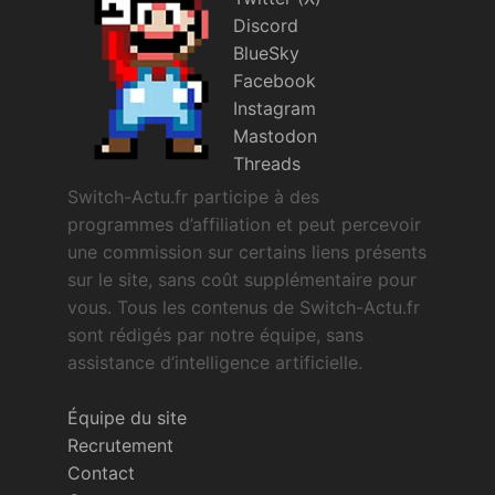
Discord
BlueSky
Facebook
Instagram
Mastodon
Threads
Switch-Actu.fr participe à des
programmes d’affiliation et peut percevoir
une commission sur certains liens présents
sur le site, sans coût supplémentaire pour
vous. Tous les contenus de Switch-Actu.fr
sont rédigés par notre équipe, sans
assistance d’intelligence artificielle.
Équipe du site
Recrutement
Contact