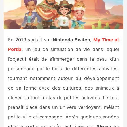
Nintendo Direct
Tests et previews
En 2019 sortait sur
Nintendo Switch
,
My Time at
Tests de jeux
Portia
, un jeu de simulation de vie dans lequel
Tests d’accessoires
l’objectif était de s’immerger dans la peau d’un
personnage par le biais de différentes activités,
Autres tests
tournant notamment autour du développement
Previews
de sa ferme avec des cultures, des animaux à
élever ou tout un tas de petites activités. Le tout
Précommandes
prenait place dans un univers verdoyant, mêlant
Précommandes jeux Switch 2
petite ville et campagne. Après quelques années
et une sortie en accès anticipée sur
Steam
en