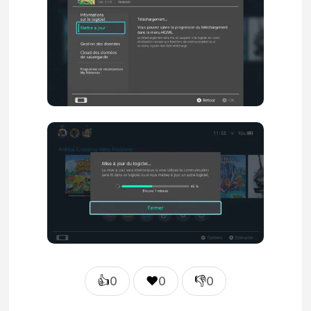
👍
❤️
👎
0
0
0