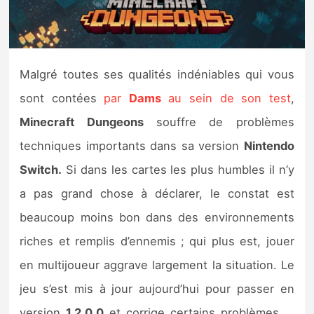
Nintendo Direct
Tests et previews
Malgré toutes ses qualités indéniables qui vous
sont contées
par
Dams
au sein de son test
,
Tests de jeux
Minecraft Dungeons
souffre de problèmes
Tests d’accessoires
techniques importants dans sa version
Nintendo
Switch.
Si dans les cartes les plus humbles il n’y
Autres tests
a pas grand chose à déclarer, le constat est
Previews
beaucoup moins bon dans des environnements
riches et remplis d’ennemis ; qui plus est, jouer
Précommandes
en multijoueur aggrave largement la situation. Le
Précommandes jeux Switch 2
jeu s’est mis à jour aujourd’hui pour passer en
version
1.2.0.0
et corrige certains problèmes …