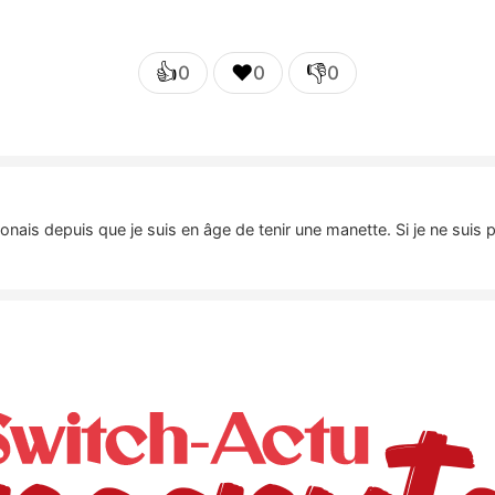
👍
❤️
👎
0
0
0
nais depuis que je suis en âge de tenir une manette. Si je ne suis 