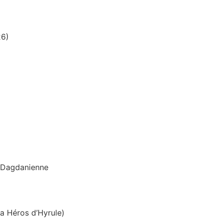
26)
n Dagdanienne
a Héros d’Hyrule)