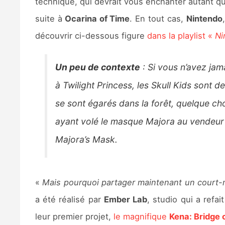
technique, qui devrait vous enchanter autant qu
suite à
Ocarina of Time
. En tout cas,
Nintendo
découvrir ci-dessous figure
dans la playlist «
Ni
Un peu de contexte
: Si vous n’avez jam
à Twilight Princess, les Skull Kids sont d
se sont égarés dans la forêt, quelque chos
ayant volé le masque Majora au vendeur 
Majora’s Mask.
«
Mais pourquoi partager maintenant un court-
a été réalisé par
Ember Lab
, studio qui a refai
leur premier projet,
le magnifique
Kena: Bridge o