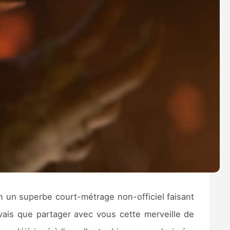
 un superbe court-métrage non-officiel faisant
vais que partager avec vous cette merveille de