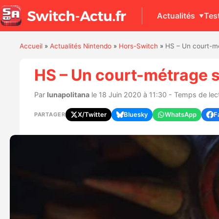
Actualités
Tes
Accueil
»
Actualités Nintendo
»
Hors-Switch
»
HS – Un court-mét
HS – Un court-métrage su
Par
lunapolitana
le 18 Juin 2020 à 11:30 - Temps de lect
X/Twitter
Bluesky
WhatsApp
F
PARTAGER