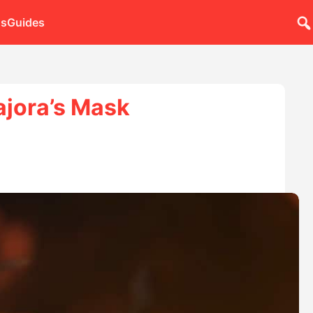
ns
Guides
ajora’s Mask