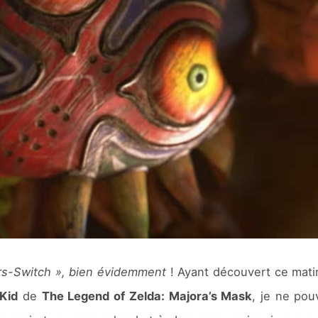
rs-Switch », bien évidemment
! Ayant découvert ce matin
 Kid
de
The Legend of Zelda: Majora’s Mask
, je ne pou