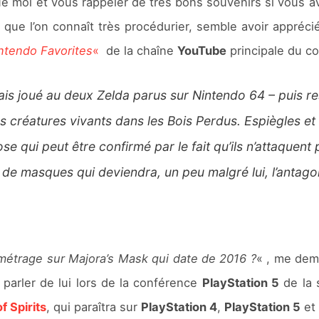
e moi et vous rappeler de très bons souvenirs si vous av
, que l’on connaît très procédurier, semble avoir appré
ntendo Favorites
«
de la chaîne
YouTube
principale du co
ais joué au deux Zelda parus sur Nintendo 64 – puis r
es créatures vivants dans les Bois Perdus. Espiègles et s
e qui peut être confirmé par le fait qu’ils n’attaquent p
de masques qui deviendra, un peu malgré lui, l’antagon
métrage sur Majora’s Mask qui date de 2016 ?
« , me dem
t parler de lui lors de la conférence
PlayStation 5
de la 
f Spirits
, qui paraîtra sur
PlayStation 4
,
PlayStation 5
e