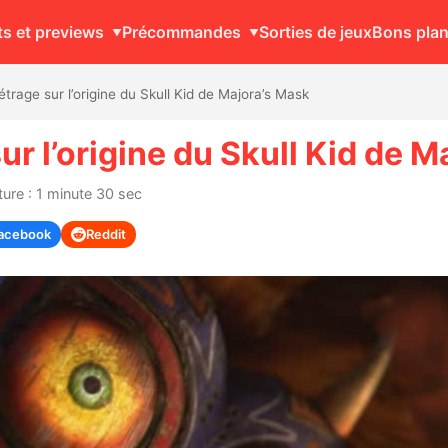
ts et previews
Précommandes
Sorties de jeux
Bons pla
rage sur l’origine du Skull Kid de Majora’s Mask
r l’origine du Skull Kid de M
ure : 1 minute 30 sec
acebook
Reddit