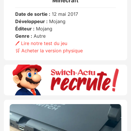
Minecraft
Date de sortie :
12 mai 2017
Développeur :
Mojang
Éditeur :
Mojang
Genre :
Autre
🖊️ Lire notre test du jeu
🛒 Acheter la version physique