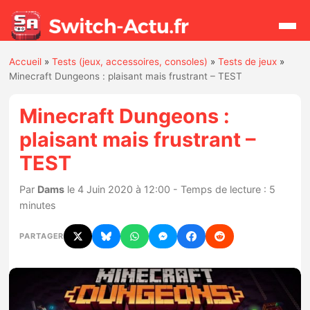
Accueil
»
Tests (jeux, accessoires, consoles)
»
Tests de jeux
»
Rechercher
Minecraft Dungeons : plaisant mais frustrant – TEST
Minecraft Dungeons :
Actualités
plaisant mais frustrant –
TEST
Jeux
Par
Dams
le 4 Juin 2020 à 12:00 - Temps de lecture : 5
Hardware
minutes
Mises à jour
PARTAGER
Chiffres de ventes
Rumeurs