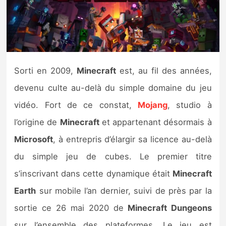
Nintendo Direct
Tests et previews
Sorti en 2009,
Minecraft
est, au fil des années,
Tests de jeux
devenu culte au-delà du simple domaine du jeu
Tests d’accessoires
vidéo. Fort de ce constat,
Mojang
, studio à
l’origine de
Minecraft
et appartenant désormais à
Autres tests
Microsoft
, à entrepris d’élargir sa licence au-delà
Previews
du simple jeu de cubes. Le premier titre
s’inscrivant dans cette dynamique était
Minecraft
Précommandes
Earth
sur mobile l’an dernier, suivi de près par la
Précommandes jeux Switch 2
sortie ce 26 mai 2020 de
Minecraft Dungeons
sur l’ensemble des plateformes. Le jeu est