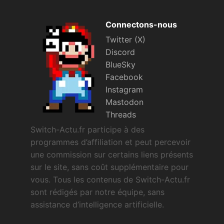
Connectons-nous
Twitter (X)
Discord
BlueSky
Facebook
Instagram
Mastodon
Threads
Switch-Actu.fr participe à des
programmes d’affiliation et peut percevoir
une commission sur certains liens présents
sur le site, sans coût supplémentaire pour
vous. Tous les contenus de Switch-Actu.fr
sont rédigés par notre équipe, sans
assistance d’intelligence artificielle.