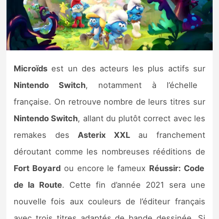
Nintendo Direct
Tests et previews
Microïds
est un des acteurs les plus actifs sur
Tests de jeux
Nintendo Switch
, notamment à l’échelle
Tests d’accessoires
française. On retrouve nombre de leurs titres sur
Nintendo Switch
, allant du plutôt correct avec les
Autres tests
remakes des
Asterix XXL
au franchement
Previews
déroutant comme les nombreuses rééditions de
Fort Boyard
ou encore le fameux
Réussir: Code
Précommandes
de la Route
. Cette fin d’année 2021 sera une
Précommandes jeux Switch 2
nouvelle fois aux couleurs de l’éditeur français
avec trois titres adaptés de bande dessinée. Si