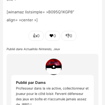
[winamaz listsimple= »B095Q1KGP8″
align= »center »]
👍
❤️
👎
0
0
0
Publié dans
Actualités Nintendo
,
Jeux
Publié par
Dams
Professeur dans la vie active, collectionneur et
joueur pour le côté loisir. Fervent défenseur
des jeux en boîte et n'accumule jamais assez
de JRPG !