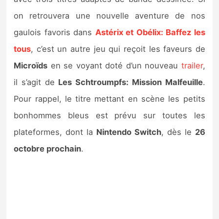
Sorties de jeux
on retrouvera une nouvelle aventure de nos
gaulois favoris dans
Astérix et Obélix: Baffez les
Bons plans
tous
, c’est un autre jeu qui reçoit les faveurs de
Microïds
en se voyant doté d’un nouveau
trailer
,
Guides
il s’agit de
Les Schtroumpfs: Mission Malfeuille
.
Pour rappel, le titre mettant en scène les petits
bonhommes bleus est prévu sur toutes les
plateformes, dont la
Nintendo Switch
, dès le
26
octobre prochain
.