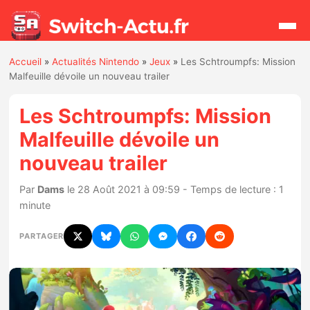
Accueil
»
Actualités Nintendo
»
Jeux
»
Les Schtroumpfs: Mission
Rechercher
Malfeuille dévoile un nouveau trailer
Les Schtroumpfs: Mission
Actualités
Malfeuille dévoile un
nouveau trailer
Jeux
Par
Dams
le 28 Août 2021 à 09:59 - Temps de lecture : 1
Hardware
minute
Mises à jour
PARTAGER
Chiffres de ventes
Rumeurs