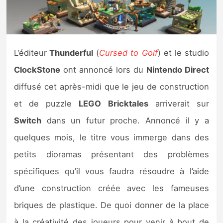
Nintendo Direct
Tests et previews
L’éditeur
Thunderful
(
Cursed to Golf
) et le studio
ClockStone
ont annoncé lors du
Nintendo Direct
Tests de jeux
diffusé cet après-midi que le jeu de construction
Tests d’accessoires
et de puzzle
LEGO Bricktales
arriverait sur
Switch
dans un futur proche. Annoncé il y a
Autres tests
quelques mois, le titre vous immerge dans des
Previews
petits dioramas présentant des problèmes
spécifiques qu’il vous faudra résoudre à l’aide
Précommandes
d’une construction créée avec les fameuses
Précommandes jeux Switch 2
briques de plastique. De quoi donner de la place
à la créativité des joueurs pour venir à bout de