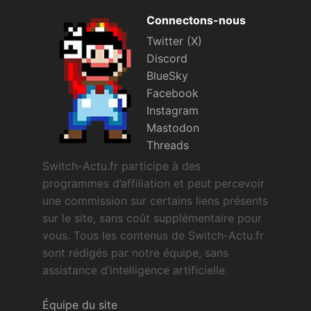
Connectons-nous
Twitter (X)
Discord
BlueSky
Facebook
Instagram
Mastodon
Threads
Switch-Actu.fr participe à des
programmes d’affiliation et peut percevoir
une commission sur certains liens présents
sur le site, sans coût supplémentaire pour
vous. Tous les contenus de Switch-Actu.fr
sont rédigés par notre équipe, sans
assistance d’intelligence artificielle.
Équipe du site