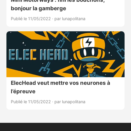
bonjour la gamberge
Publié le 11/05/2022
·
par lunapolitana
ElecHead veut mettre vos neurones à
l’épreuve
Publié le 11/05/2022
·
par lunapolitana