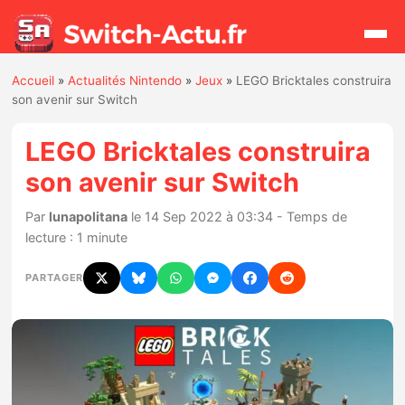
Accueil
»
Actualités Nintendo
»
Jeux
»
LEGO Bricktales construira
Rechercher
son avenir sur Switch
LEGO Bricktales construira
Actualités
son avenir sur Switch
Jeux
Par
lunapolitana
le 14 Sep 2022 à 03:34 - Temps de
lecture : 1 minute
Hardware
PARTAGER
Mises à jour
Chiffres de ventes
Rumeurs