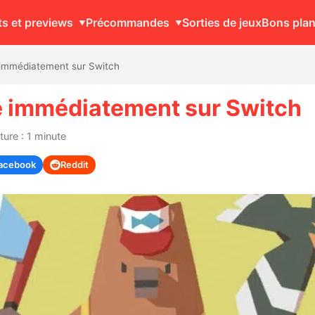
ts et previews
Précommandes
Sorties de jeux
Bons pla
 immédiatement sur Switch
 immédiatement sur Switch
ure : 1 minute
acebook
Reddit