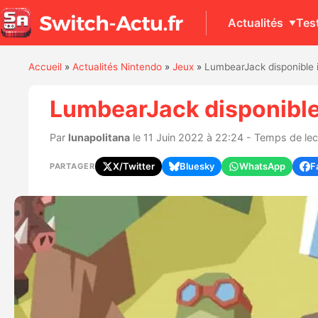
Actualités
Tes
Accueil
»
Actualités Nintendo
»
Jeux
»
LumbearJack disponible
LumbearJack disponible
Par
lunapolitana
le 11 Juin 2022 à 22:24 - Temps de lect
X/Twitter
Bluesky
WhatsApp
F
PARTAGER