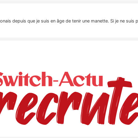
nais depuis que je suis en âge de tenir une manette. Si je ne suis 