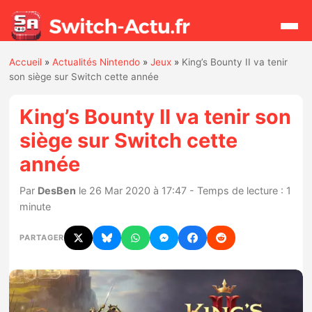
Accueil
»
Actualités Nintendo
»
Jeux
»
King’s Bounty II va tenir
Rechercher
son siège sur Switch cette année
King’s Bounty II va tenir son
Actualités
siège sur Switch cette
année
Jeux
Par
DesBen
le 26 Mar 2020 à 17:47 - Temps de lecture : 1
Hardware
minute
Mises à jour
PARTAGER
Chiffres de ventes
Rumeurs