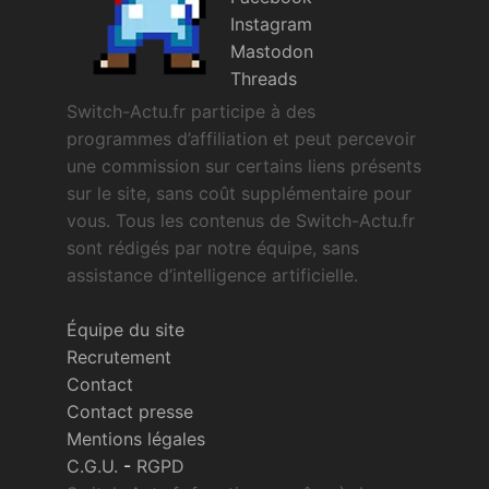
Instagram
Mastodon
Threads
Switch-Actu.fr participe à des
programmes d’affiliation et peut percevoir
une commission sur certains liens présents
sur le site, sans coût supplémentaire pour
vous. Tous les contenus de Switch-Actu.fr
sont rédigés par notre équipe, sans
assistance d’intelligence artificielle.
Équipe du site
Recrutement
Contact
Contact presse
Mentions légales
C.G.U.
-
RGPD