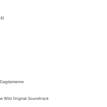
26)
n Dagdanienne
he Wild Original Soundtrack