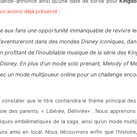
 bande-annonce ainsi qu’une date de sortie pour
Kingdo
us avions déjà présenté
:
 aux fans une opportunité immanquable de revivre le
aventureront dans des mondes Disney iconiques, dans l
n profitant de l'inoubliable musique de la série des 
e Disney. En plus d'un mode solo prenant, Melody of Me
vec un mode multijoueur online pour un challenge enco
nstater que le titre contiendra le thème principal des 
joie des parents, «
Libérée, Délivrée
« . Nous apprenons
ques emblématiques de la saga, ainsi qu’un mode multi
 vos amis en local. Nous découvrons enfin que l’histoi