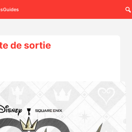
ns
Guides
e de sortie