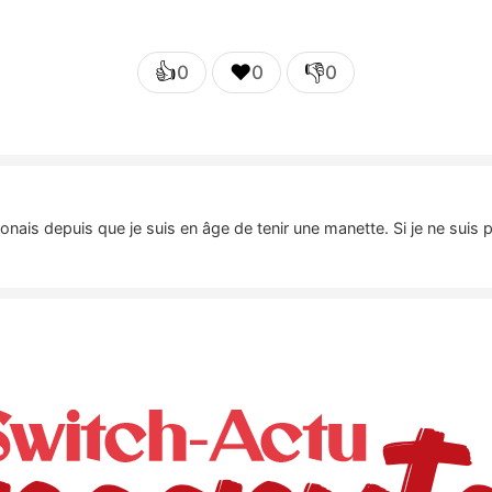
👍
❤️
👎
0
0
0
nais depuis que je suis en âge de tenir une manette. Si je ne suis 