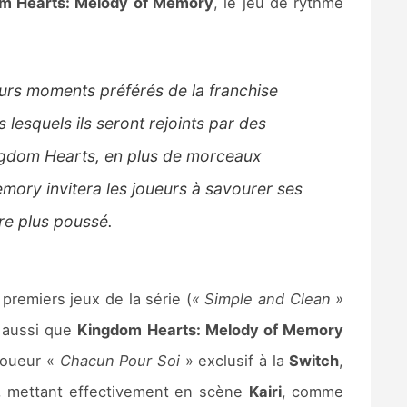
m Hearts: Melody of Memory
, le jeu de rythme
urs moments préférés de la franchise
esquels ils seront rejoints par des
Kingdom Hearts, en plus de morceaux
mory invitera les joueurs à savourer ses
re plus poussé.
premiers jeux de la série (
« Simple and Clean »
 aussi que
Kingdom Hearts: Melody of Memory
joueur «
Chacun Pour Soi
» exclusif à la
Switch
,
re, mettant effectivement en scène
Kairi
, comme