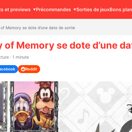
ts et previews
Précommandes
Sorties de jeux
Bons pla
of Memory se dote d’une date de sortie
of Memory se dote d’une dat
ture : 1 minute
acebook
Reddit