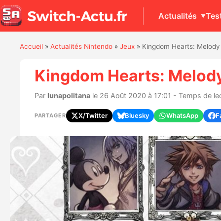
Actualités
Tes
Accueil
»
Actualités Nintendo
»
Jeux
»
Kingdom Hearts: Melody 
Kingdom Hearts: Melody 
Par
lunapolitana
le 26 Août 2020 à 17:01 - Temps de lec
X/Twitter
Bluesky
WhatsApp
F
PARTAGER