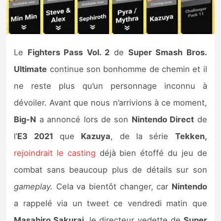
Nintendo Direct
Tests et previews
Le
Fighters Pass Vol. 2
de
Super Smash Bros.
Ultimate
continue son bonhomme de chemin et il
Tests de jeux
ne reste plus qu’un personnage inconnu à
Tests d’accessoires
dévoiler. Avant que nous n’arrivions à ce moment,
Big-N
a annoncé lors de son
Nintendo Direct
de
Autres tests
l’
E3 2021
que
Kazuya
, de la série
Tekken,
Previews
rejoindrait le casting
déjà bien étoffé du jeu de
combat sans beaucoup plus de détails sur son
Précommandes
gameplay.
Cela va bientôt changer, car
Nintendo
Précommandes jeux Switch 2
a rappelé via un tweet ce vendredi matin que
Masahiro Sakurai
, le directeur vedette de
Super