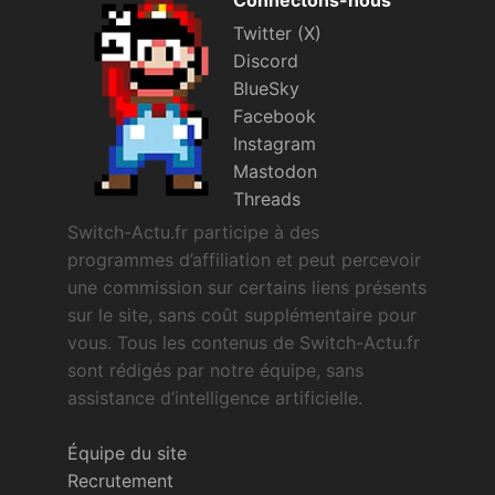
Connectons-nous
Twitter (X)
Discord
BlueSky
Facebook
Instagram
Mastodon
Threads
Switch-Actu.fr participe à des
programmes d’affiliation et peut percevoir
une commission sur certains liens présents
sur le site, sans coût supplémentaire pour
vous. Tous les contenus de Switch-Actu.fr
sont rédigés par notre équipe, sans
assistance d’intelligence artificielle.
Équipe du site
Recrutement