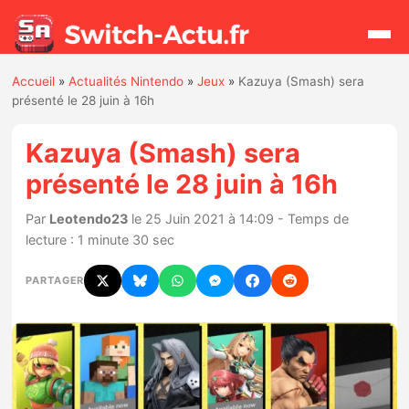
Accueil
»
Actualités Nintendo
»
Jeux
»
Kazuya (Smash) sera
Rechercher
présenté le 28 juin à 16h
Kazuya (Smash) sera
Actualités
présenté le 28 juin à 16h
Jeux
Par
Leotendo23
le 25 Juin 2021 à 14:09 - Temps de
lecture : 1 minute 30 sec
Hardware
PARTAGER
Mises à jour
Chiffres de ventes
Rumeurs