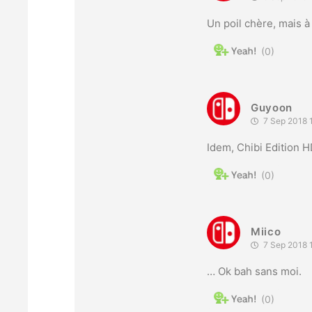
Un poil chère, mais à
0
Guyoon
7 Sep 2018 
Idem, Chibi Edition 
0
Miico
7 Sep 2018 
… Ok bah sans moi.
0