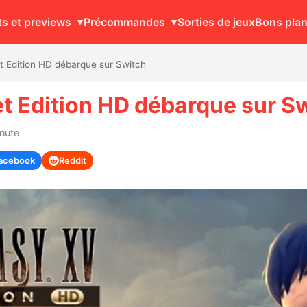
ts et previews
Précommandes
Sorties de jeux
Bons pla
t Edition HD débarque sur Switch
et Edition HD débarque sur S
inute
acebook
Reddit