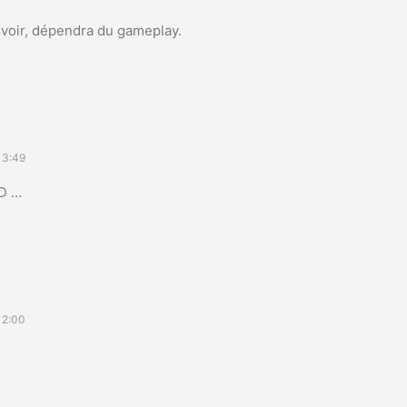
 voir, dépendra du gameplay.
13:49
HD …
12:00