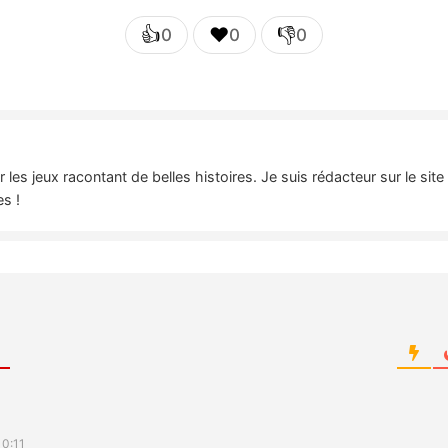
👍
❤️
👎
0
0
0
es jeux racontant de belles histoires. Je suis rédacteur sur le sit
es !
d
10:11