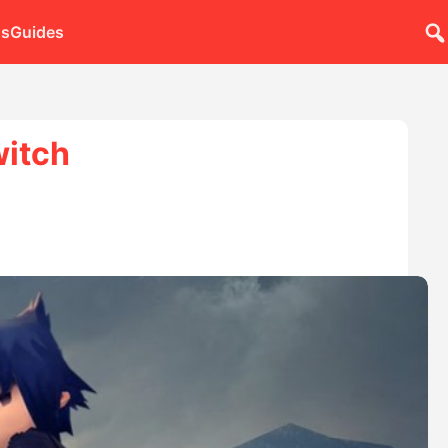
ns
Guides
witch