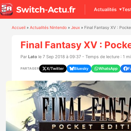
Actualités
Tes
Accueil
»
Actualités Nintendo
»
Jeux
»
Final Fantasy XV : Pocke
Final Fantasy XV : Pock
Par
Lato
le 7 Sep 2018 à 09:37 - Temps de lecture : 1 m
X/Twitter
Bluesky
WhatsApp
F
PARTAGER