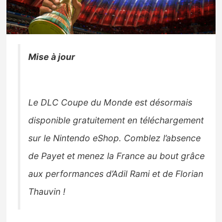
Nintendo Direct
Tests et previews
Mise à jour
Tests de jeux
Tests d’accessoires
Le DLC Coupe du Monde est désormais
disponible gratuitement en téléchargement
Autres tests
sur le Nintendo eShop. Comblez l’absence
Previews
de Payet et menez la France au bout grâce
aux performances d’Adil Rami et de Florian
Précommandes
Thauvin !
Précommandes jeux Switch 2