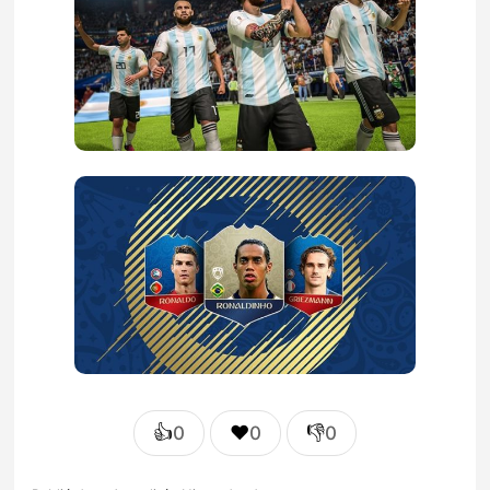
👍
❤️
👎
0
0
0