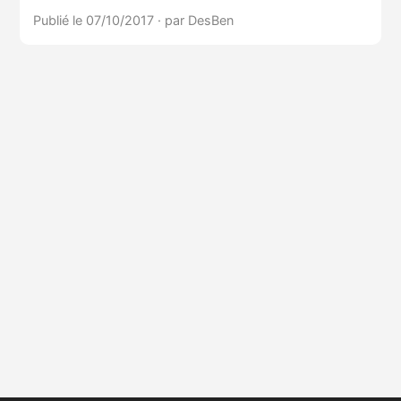
Publié le 07/10/2017
·
par DesBen