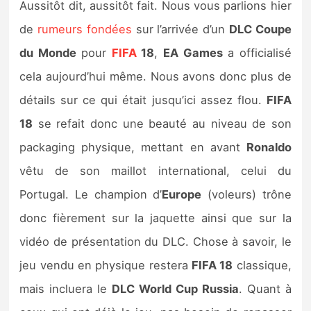
Aussitôt dit, aussitôt fait. Nous vous parlions hier
Sorties de jeux
de
rumeurs fondées
sur l’arrivée d’un
DLC Coupe
du Monde
pour
FIFA
18
,
EA Games
a officialisé
Bons plans
cela aujourd’hui même. Nous avons donc plus de
Guides
détails sur ce qui était jusqu’ici assez flou.
FIFA
18
se refait donc une beauté au niveau de son
packaging physique, mettant en avant
Ronaldo
vêtu de son maillot international, celui du
Portugal. Le champion d’
Europe
(voleurs) trône
donc fièrement sur la jaquette ainsi que sur la
vidéo de présentation du DLC. Chose à savoir, le
jeu vendu en physique restera
FIFA 18
classique,
mais incluera le
DLC World Cup Russia
. Quant à