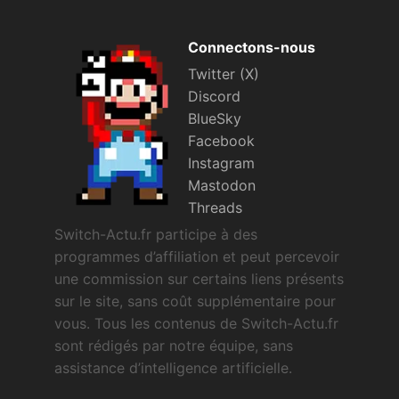
Connectons-nous
Twitter (X)
Discord
BlueSky
Facebook
Instagram
Mastodon
Threads
Switch-Actu.fr participe à des
programmes d’affiliation et peut percevoir
une commission sur certains liens présents
sur le site, sans coût supplémentaire pour
vous. Tous les contenus de Switch-Actu.fr
sont rédigés par notre équipe, sans
assistance d’intelligence artificielle.