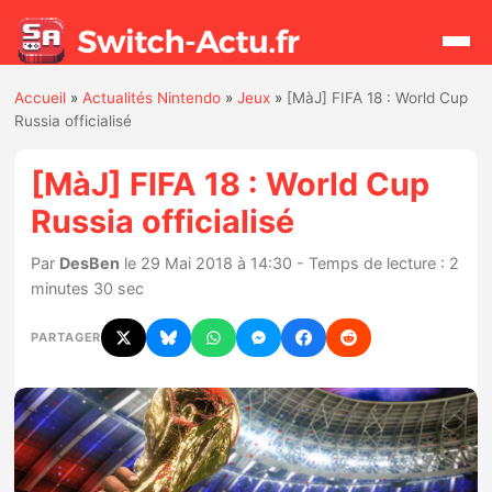
Accueil
»
Actualités Nintendo
»
Jeux
»
[MàJ] FIFA 18 : World Cup
Rechercher
Russia officialisé
[MàJ] FIFA 18 : World Cup
Actualités
Russia officialisé
Jeux
Par
DesBen
le 29 Mai 2018 à 14:30 - Temps de lecture : 2
minutes 30 sec
Hardware
PARTAGER
Mises à jour
Chiffres de ventes
Rumeurs