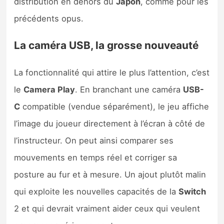
distribution en dehors du
Japon
, comme pour les
Sorties de jeux
précédents opus.
Bons plans
La caméra USB, la grosse nouveauté
Guides
La fonctionnalité qui attire le plus l’attention, c’est
le
Camera Play
. En branchant une caméra
USB-
C
compatible (vendue séparément), le jeu affiche
l’image du joueur directement à l’écran à côté de
l’instructeur. On peut ainsi comparer ses
mouvements en temps réel et corriger sa
posture au fur et à mesure. Un ajout plutôt malin
qui exploite les nouvelles capacités de la
Switch
2 et qui devrait vraiment aider ceux qui veulent