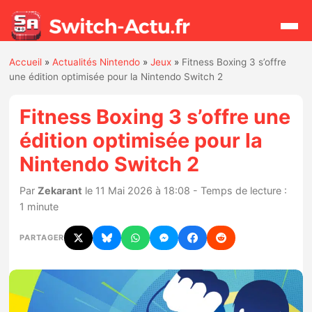
Accueil
»
Actualités Nintendo
»
Jeux
»
Fitness Boxing 3 s’offre
Rechercher
une édition optimisée pour la Nintendo Switch 2
Fitness Boxing 3 s’offre une
Actualités
édition optimisée pour la
Nintendo Switch 2
Jeux
Par
Zekarant
le 11 Mai 2026 à 18:08 - Temps de lecture :
Hardware
1 minute
Mises à jour
PARTAGER
Chiffres de ventes
Rumeurs