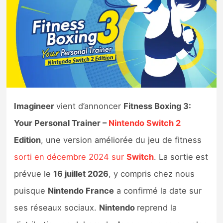
Nintendo Direct
Tests et previews
Tests de jeux
Tests d’accessoires
Imagineer
vient d’annoncer
Fitness Boxing 3:
Your Personal Trainer –
Nintendo Switch 2
Autres tests
Edition
, une version améliorée du jeu de fitness
Previews
sorti en décembre 2024 sur
Switch
. La sortie est
prévue le
16 juillet 2026
, y compris chez nous
Précommandes
puisque
Nintendo France
a confirmé la date sur
Précommandes jeux Switch 2
ses réseaux sociaux.
Nintendo
reprend la