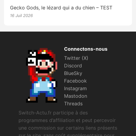
Gecko Gods, le lézard qui a du chien – TEST
16 Juil 2026
Connectons-nous
Twitter (X)
Discord
BlueSky
Facebook
Instagram
Mastodon
Threads
Switch-Actu.fr participe à des
programmes d’affiliation et peut percevoir
une commission sur certains liens présents
sur le site, sans coût supplémentaire pour