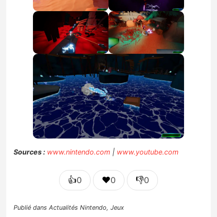
Sources :
www.nintendo.com
|
www.youtube.com
👍
❤️
👎
0
0
0
Publié dans
Actualités Nintendo
,
Jeux