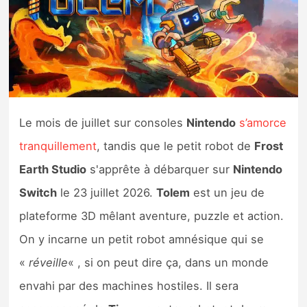
Nintendo Direct
Tests et previews
Tests de jeux
Le mois de juillet sur consoles
Nintendo
s’amorce
Tests d’accessoires
tranquillement
, tandis que le petit robot de
Frost
Earth Studio
s'apprête à débarquer sur
Nintendo
Autres tests
Switch
le 23 juillet 2026.
Tolem
est un jeu de
Previews
plateforme 3D mêlant aventure, puzzle et action.
On y incarne un petit robot amnésique qui se
Précommandes
«
réveille
« , si on peut dire ça, dans un monde
Précommandes jeux Switch 2
envahi par des machines hostiles. Il sera