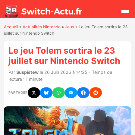
Accueil
»
Actualités Nintendo
»
Jeux
»
Le jeu Tolem sortira le 23
Rechercher
juillet sur Nintendo Switch
Le jeu Tolem sortira le 23
Actualités
juillet sur Nintendo Switch
Jeux
Par
Suspistew
le 26 Juin 2026 à 14:25 - Temps de
lecture : 1 minute
Hardware
PARTAGER
Mises à jour
Chiffres de ventes
Rumeurs