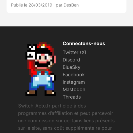
Publié le 28/03/2019
·
par DesBen
Connectons-nous
Twitter (X)
Discord
BlueSky
Facebook
Instagram
Mastodon
Threads
Switch-Actu.fr participe à des
programmes d’affiliation et peut percevoir
une commission sur certains liens présents
sur le site, sans coût supplémentaire pour