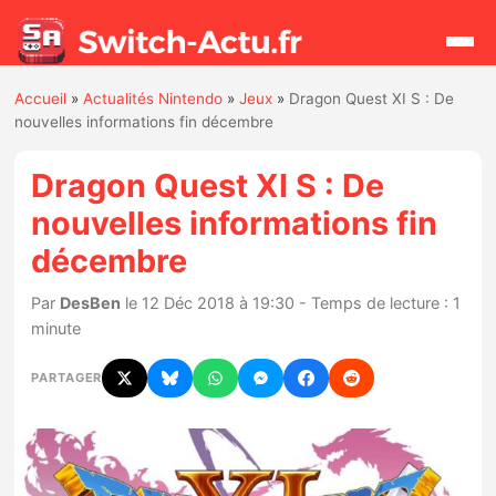
Accueil
»
Actualités Nintendo
»
Jeux
»
Dragon Quest XI S : De
Rechercher
nouvelles informations fin décembre
Dragon Quest XI S : De
Actualités
nouvelles informations fin
décembre
Jeux
Par
DesBen
le 12 Déc 2018 à 19:30 - Temps de lecture : 1
Hardware
minute
Mises à jour
PARTAGER
Chiffres de ventes
Rumeurs