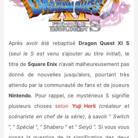
Nintendo Direct
Tests et previews
Après avoir été rebaptisé
Dragon Quest XI S
Tests de jeux
(
seul le S est venu s’ajouter au titre initial
), le
Tests d’accessoires
titre de
Square Enix
n’avait malheureusement pas
donné de nouvelles jusqu’alors, pourtant très
Autres tests
attendu par la communauté de fans et de joueurs
Previews
Nintendo
. Pour rappel, ce mystérieux S signifie
plusieurs choses
selon
Yuji Horii
(créateur et
Précommandes
scénariste en chef de la série)
, à savoir “
Switch
Précommandes jeux Switch 2
”, “
Spécial
”, “
Shaberu
” et “
Seiyū
”. Si vous vous
posez la question de la signification des deux