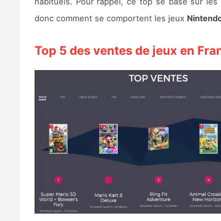
habituels. Pour rappel, ce top se base sur l
donc comment se comportent les jeux
Nintend
Top 5 des ventes de jeux en Fra