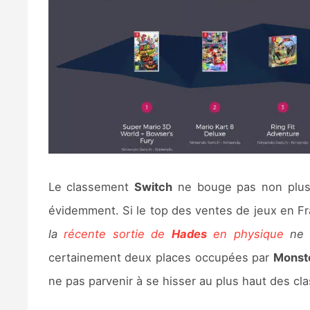
Le classement
Switch
ne bouge pas non plu
évidemment. Si le top des ventes de jeux en Fr
la
récente sortie de
Hades
en physique
ne v
certainement deux places occupées par
Monste
ne pas parvenir à se hisser au plus haut des cl