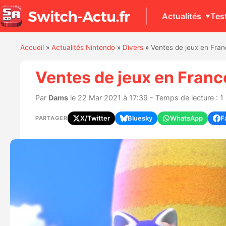
Actualités
Tes
Accueil
»
Actualités Nintendo
»
Divers
»
Ventes de jeux en Fran
Ventes de jeux en France
Par
Dams
le 22 Mar 2021 à 17:39 - Temps de lecture : 1
X/Twitter
Bluesky
WhatsApp
F
PARTAGER