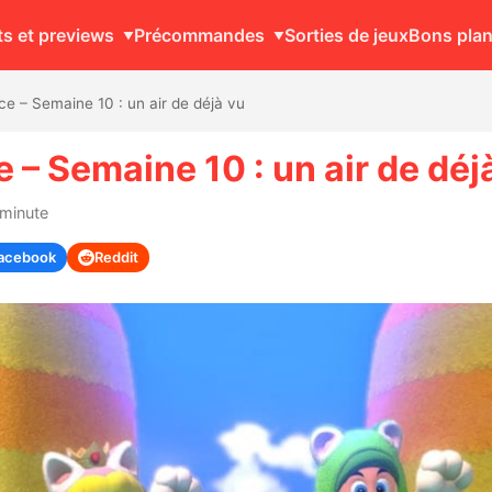
ts et previews
Précommandes
Sorties de jeux
Bons pla
ce – Semaine 10 : un air de déjà vu
 – Semaine 10 : un air de déj
 minute
acebook
Reddit