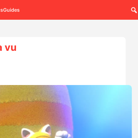
ns
Guides
à vu