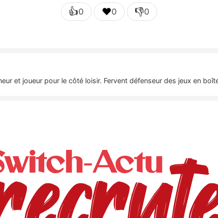
👍
❤️
👎
0
0
0
nneur et joueur pour le côté loisir. Fervent défenseur des jeux en bo