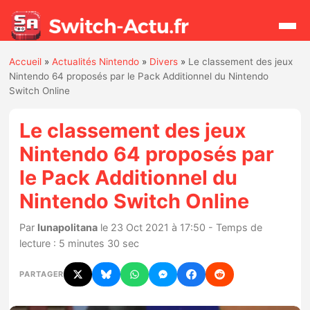
Accueil
»
Actualités Nintendo
»
Divers
»
Le classement des jeux
Rechercher
Nintendo 64 proposés par le Pack Additionnel du Nintendo
Switch Online
Actualités
Le classement des jeux
Nintendo 64 proposés par
Jeux
le Pack Additionnel du
Nintendo Switch Online
Hardware
Par
lunapolitana
le 23 Oct 2021 à 17:50 - Temps de
Mises à jour
lecture : 5 minutes 30 sec
Chiffres de ventes
PARTAGER
Rumeurs