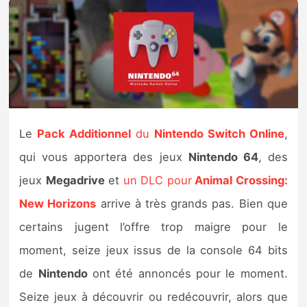
Nintendo Direct
Tests et previews
Tests de jeux
Le
Pack Additionnel
du
Nintendo Switch Online
,
Tests d’accessoires
qui vous apportera des jeux
Nintendo 64
, des
Autres tests
jeux
Megadrive
et
un DLC pour
Animal Crossing:
New Horizons
arrive à très grands pas. Bien que
Previews
certains jugent l’offre trop maigre pour le
Précommandes
moment, seize jeux issus de la console 64 bits
de
Nintendo
ont été annoncés pour le moment.
Précommandes jeux Switch 2
Seize jeux à découvrir ou redécouvrir, alors que