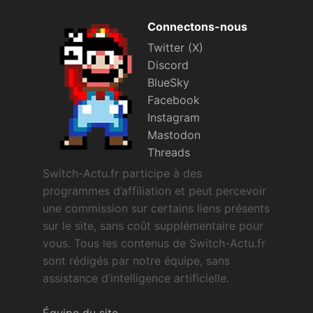
Connectons-nous
Twitter (X)
Discord
BlueSky
Facebook
Instagram
Mastodon
Threads
Switch-Actu.fr participe à des
programmes d’affiliation et peut percevoir
une commission sur certains liens présents
sur le site, sans coût supplémentaire pour
vous. Tous les contenus de Switch-Actu.fr
sont rédigés par notre équipe, sans
assistance d’intelligence artificielle.
Équipe du site