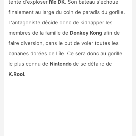
tente d'exploser
l'île DK
. Son bateau s'échoue
Sorties de jeux
finalement au large du coin de paradis du gorille.
L'antagoniste décide donc de kidnapper les
Bons plans
membres de la famille de
Donkey Kong
afin de
Guides
faire diversion, dans le but de voler toutes les
bananes dorées de l'île. Ce sera donc au gorille
le plus connu de
Nintendo
de se défaire de
K.Rool
.