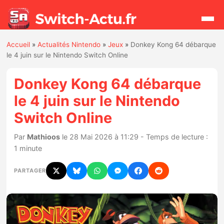
Accueil
»
Actualités Nintendo
»
Jeux
»
Donkey Kong 64 débarque
Rechercher
le 4 juin sur le Nintendo Switch Online
Donkey Kong 64 débarque
Actualités
le 4 juin sur le Nintendo
Switch Online
Jeux
Par
Mathioos
le 28 Mai 2026 à 11:29 - Temps de lecture :
Hardware
1 minute
Mises à jour
PARTAGER
Chiffres de ventes
Rumeurs