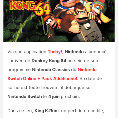
Nintendo Direct
Tests et previews
Tests de jeux
Via son application
Today!
,
Nintendo
a annoncé
Tests d’accessoires
l'arrivée de
Donkey Kong 64
au sein de son
Autres tests
programme
Nintendo Classics
du
Nintendo
Switch Online + Pack Additionnel
. Sa date de
Previews
sortie est toute trouvée : il débarque sur
Précommandes
Nintendo Switch
le
4 juin
prochain.
Précommandes jeux Switch 2
Dans ce jeu,
King K.Rool
, un perfide crocodile,