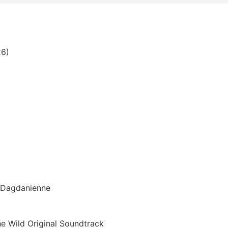
26)
n Dagdanienne
he Wild Original Soundtrack