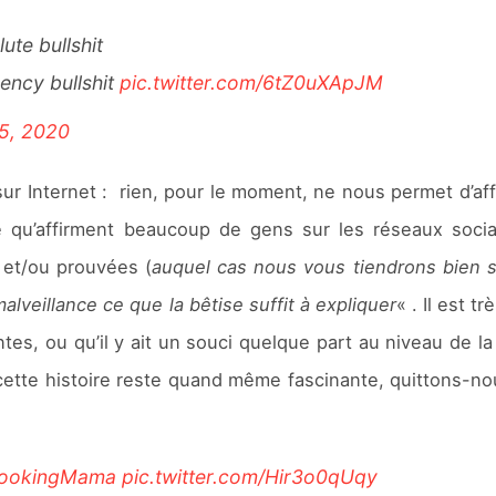
ute bullshit
ency bullshit
pic.twitter.com/6tZ0uXApJM
 5, 2020
sur Internet : rien, pour le moment, ne nous permet d’a
e qu’affirment beaucoup de gens sur les réseaux soc
 et/ou prouvées (
auquel cas nous vous tiendrons bien s
malveillance ce que la bêtise suffit à expliquer
« . Il est 
es, ou qu’il y ait un souci quelque part au niveau de la
cette histoire reste quand même fascinante, quittons-no
ookingMama
pic.twitter.com/Hir3o0qUqy