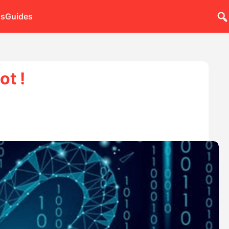
ns
Guides
t !