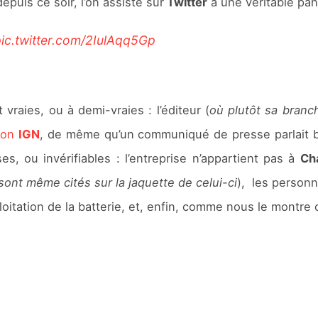
uis ce soir, l’on assiste sur
Twitter
à une véritable pan
ic.twitter.com/2IulAqq5Gp
vraies, ou à demi-vraies : l’éditeur (
où plutôt sa bran
lon
IGN
, de même qu’un communiqué de presse parlait bie
s, ou invérifiables : l’entreprise n’appartient pas à
Ch
 sont même cités sur la jaquette de celui-ci
), les personn
oitation de la batterie, et, enfin, comme nous le montre ce