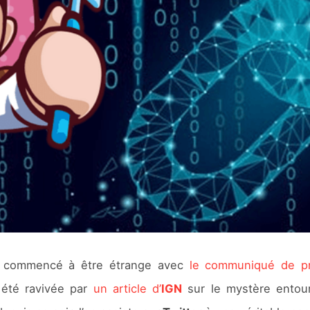
a commencé à être étrange avec
le communiqué de pr
 été ravivée par
un article d’
IGN
sur le mystère entour