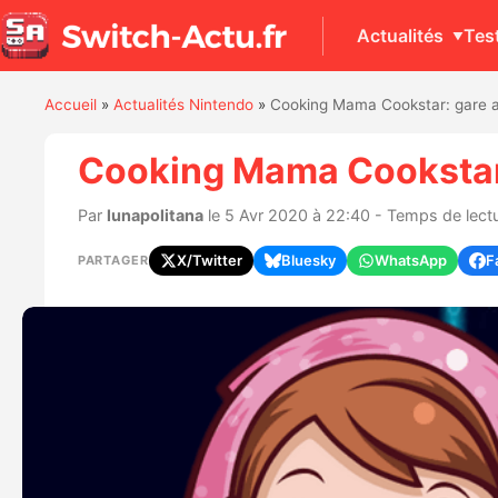
Actualités
Tes
Accueil
»
Actualités Nintendo
»
Cooking Mama Cookstar: gare au
Cooking Mama Cookstar:
Par
lunapolitana
le 5 Avr 2020 à 22:40 - Temps de lectu
X/Twitter
Bluesky
WhatsApp
F
PARTAGER