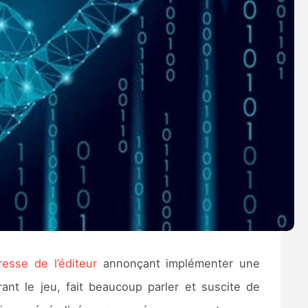
esse de l’éditeur
annonçant implémenter une
ant le jeu, fait beaucoup parler et suscite de