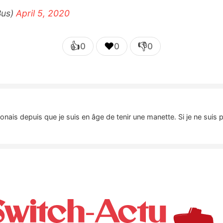
Bus)
April 5, 2020
👍
❤️
👎
0
0
0
nais depuis que je suis en âge de tenir une manette. Si je ne suis 