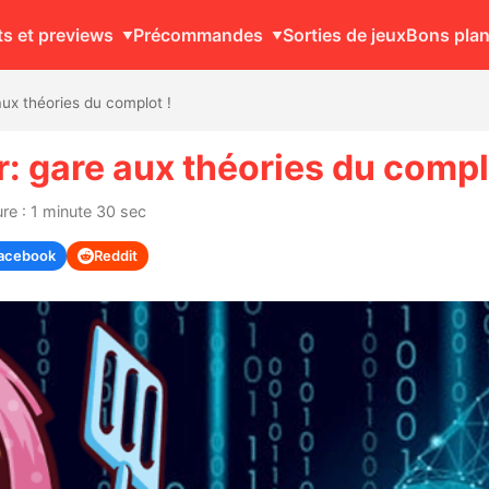
ts et previews
Précommandes
Sorties de jeux
Bons pla
x théories du complot !
 gare aux théories du complo
re : 1 minute 30 sec
acebook
Reddit