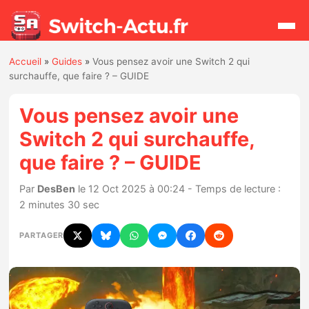
Accueil
»
Guides
»
Vous pensez avoir une Switch 2 qui
Rechercher
surchauffe, que faire ? – GUIDE
Vous pensez avoir une
Actualités
Switch 2 qui surchauffe,
que faire ? – GUIDE
Jeux
Par
DesBen
le 12 Oct 2025 à 00:24 - Temps de lecture :
Hardware
2 minutes 30 sec
Mises à jour
PARTAGER
Chiffres de ventes
Rumeurs