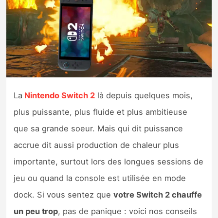
Nintendo Direct
Tests et previews
Tests de jeux
La
Nintendo Switch 2
là depuis quelques mois,
Tests d’accessoires
plus puissante, plus fluide et plus ambitieuse
Autres tests
que sa grande soeur. Mais qui dit puissance
accrue dit aussi production de chaleur plus
Previews
importante, surtout lors des longues sessions de
Précommandes
jeu ou quand la console est utilisée en mode
dock. Si vous sentez que
votre Switch 2 chauffe
Précommandes jeux Switch 2
un peu trop
, pas de panique : voici nos conseils