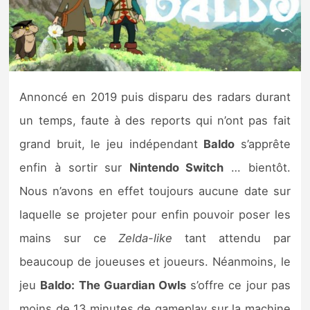
Nintendo Direct
Tests et previews
Annoncé en 2019 puis disparu des radars durant
Tests de jeux
un temps, faute à des reports qui n’ont pas fait
Tests d’accessoires
grand bruit, le jeu indépendant
Baldo
s’apprête
enfin à sortir sur
Nintendo Switch
… bientôt.
Autres tests
Nous n’avons en effet toujours aucune date sur
Previews
laquelle se projeter pour enfin pouvoir poser les
mains sur ce
Zelda-like
tant attendu par
Précommandes
beaucoup de joueuses et joueurs. Néanmoins, le
Précommandes jeux Switch 2
jeu
Baldo: The Guardian Owls
s’offre ce jour pas
moins de 13 minutes de gameplay sur la machine