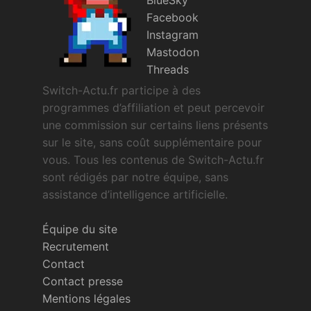
Facebook
Instagram
Mastodon
Threads
Switch-Actu.fr participe à des
programmes d’affiliation et peut percevoir
une commission sur certains liens présents
sur le site, sans coût supplémentaire pour
vous. Tous les contenus de Switch-Actu.fr
sont rédigés par notre équipe, sans
assistance d’intelligence artificielle.
Équipe du site
Recrutement
Contact
Contact presse
Mentions légales