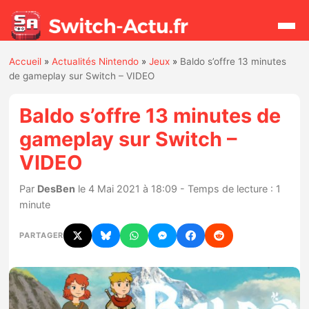
Accueil
»
Actualités Nintendo
»
Jeux
»
Baldo s’offre 13 minutes
Rechercher
de gameplay sur Switch – VIDEO
Baldo s’offre 13 minutes de
Actualités
gameplay sur Switch –
VIDEO
Jeux
Par
DesBen
le 4 Mai 2021 à 18:09 - Temps de lecture : 1
Hardware
minute
Mises à jour
PARTAGER
Chiffres de ventes
Rumeurs