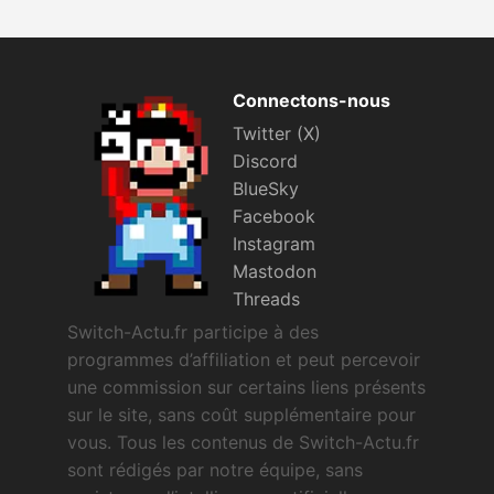
Connectons-nous
Twitter (X)
Discord
BlueSky
Facebook
Instagram
Mastodon
Threads
Switch-Actu.fr participe à des
programmes d’affiliation et peut percevoir
une commission sur certains liens présents
sur le site, sans coût supplémentaire pour
vous. Tous les contenus de Switch-Actu.fr
sont rédigés par notre équipe, sans