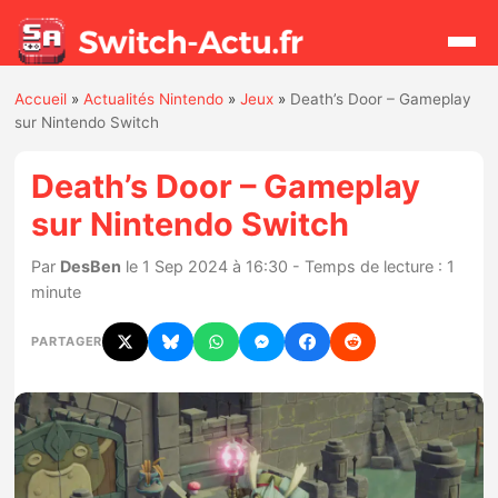
Accueil
»
Actualités Nintendo
»
Jeux
»
Death’s Door – Gameplay
Rechercher
sur Nintendo Switch
Death’s Door – Gameplay
Actualités
sur Nintendo Switch
Jeux
Par
DesBen
le 1 Sep 2024 à 16:30 - Temps de lecture : 1
minute
Hardware
PARTAGER
Mises à jour
Chiffres de ventes
Rumeurs