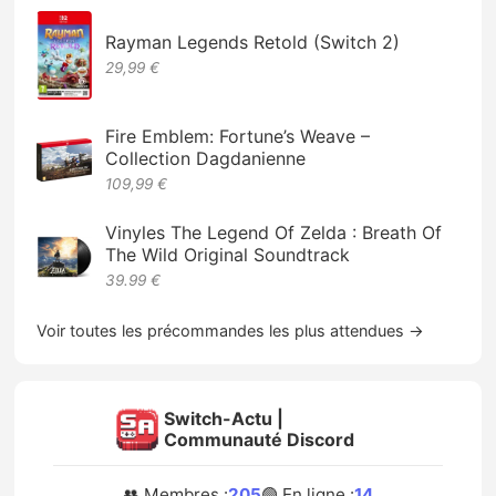
Rayman Legends Retold (Switch 2)
29,99 €
Fire Emblem: Fortune’s Weave –
Collection Dagdanienne
109,99 €
Vinyles The Legend Of Zelda : Breath Of
The Wild Original Soundtrack
39.99 €
Voir toutes les précommandes les plus attendues →
Switch-Actu |
Communauté Discord
👥 Membres :
205
🟢 En ligne :
14