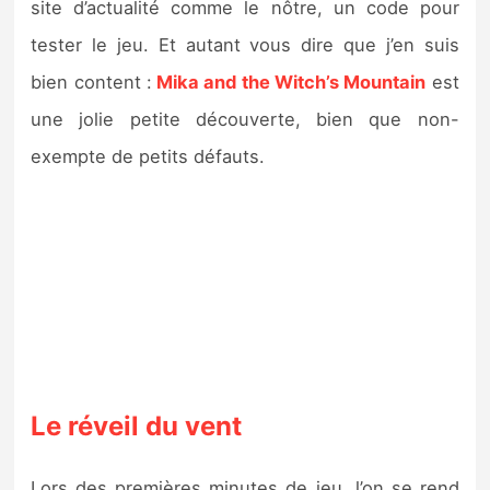
site d’actualité comme le nôtre, un code pour
Sorties de jeux
tester le jeu. Et autant vous dire que j’en suis
bien content :
Mika and the Witch’s Mountain
est
Bons plans
une jolie petite découverte, bien que non-
Guides
exempte de petits défauts.
Le réveil du vent
Lors des premières minutes de jeu, l’on se rend