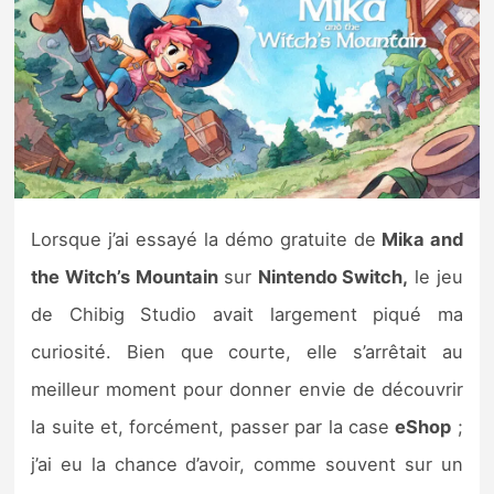
Nintendo Direct
Tests et previews
Tests de jeux
Tests d’accessoires
Lorsque j’ai essayé la démo gratuite de
Mika and
Autres tests
the Witch’s Mountain
sur
Nintendo Switch,
le jeu
de Chibig Studio avait largement piqué ma
Previews
curiosité. Bien que courte, elle s’arrêtait au
meilleur moment pour donner envie de découvrir
Précommandes
la suite et, forcément, passer par la case
eShop
;
Précommandes jeux Switch 2
j’ai eu la chance d’avoir, comme souvent sur un