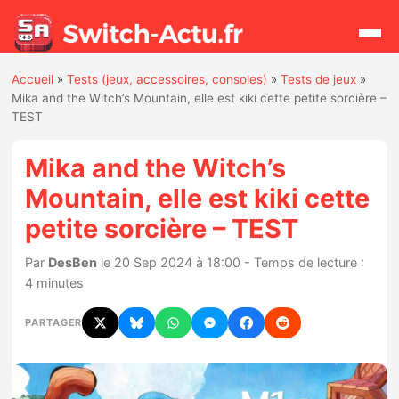
Accueil
»
Tests (jeux, accessoires, consoles)
»
Tests de jeux
»
Rechercher
Mika and the Witch’s Mountain, elle est kiki cette petite sorcière –
TEST
Actualités
Mika and the Witch’s
Mountain, elle est kiki cette
Jeux
petite sorcière – TEST
Hardware
Par
DesBen
le 20 Sep 2024 à 18:00 - Temps de lecture :
4 minutes
Mises à jour
PARTAGER
Chiffres de ventes
Rumeurs