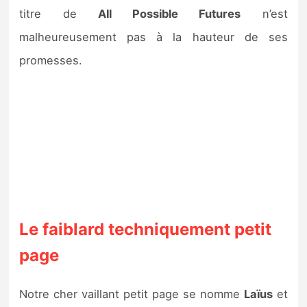
Sorties de jeux
titre de
All Possible Futures
n’est
malheureusement pas à la hauteur de ses
Bons plans
promesses.
Guides
Le faiblard techniquement petit
page
Notre cher vaillant petit page se nomme
Laïus
et