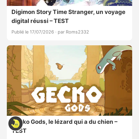
Digimon Story Time Stranger, un voyage
digital réussi – TEST
Publié le 17/07/2026
·
par Roms2332
Gecko Gods, le lézard qui a du chien –
TEST