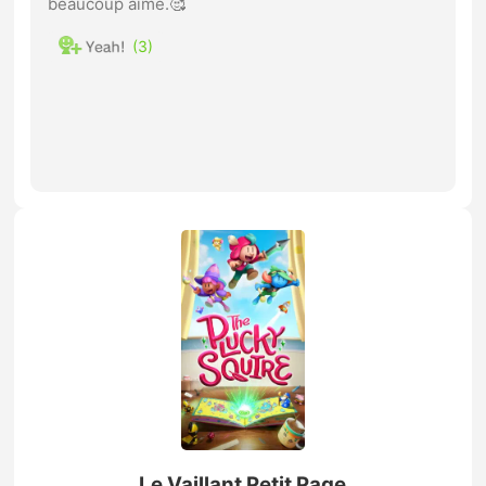
beaucoup aimé.🥰
3
Le Vaillant Petit Page