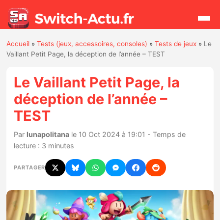
Accueil
»
Tests (jeux, accessoires, consoles)
»
Tests de jeux
»
Le
Rechercher
Vaillant Petit Page, la déception de l’année – TEST
Le Vaillant Petit Page, la
Actualités
déception de l’année –
TEST
Jeux
Par
lunapolitana
le 10 Oct 2024 à 19:01 - Temps de
Hardware
lecture : 3 minutes
Mises à jour
PARTAGER
Chiffres de ventes
Rumeurs