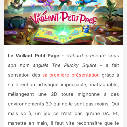
Nintendo Direct
Tests et previews
Tests de jeux
Le Vaillant Petit Page
–
d’abord présenté sous
Tests d’accessoires
son nom anglais The Plucky Squire
– a fait
Autres tests
sensation dès
sa première présentation
grâce à
Previews
sa direction artistique impeccable, inattaquable,
mélangeant une 2D toute mignonne à des
Précommandes
environnements 3D qui ne le sont pas moins. Oui
mais voilà, un jeu ce n’est pas qu’une DA. Et,
Précommandes jeux Switch 2
manette en main, il faut vite reconnaître que le