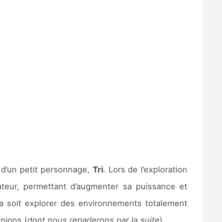
e d’un petit personnage,
Tri
. Lors de l’exploration
teur, permettant d’augmenter sa puissance et
vra soit explorer des environnements totalement
njons (
dont nous reparlerons par la suite
).