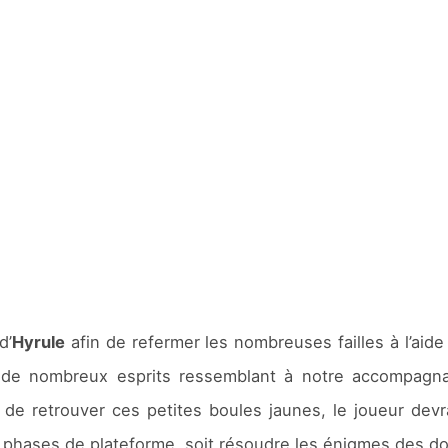
d’
Hyrule
afin de refermer les nombreuses failles à l’aid
er de nombreux esprits ressemblant à notre accompagna
in de retrouver ces petites boules jaunes, le joueur de
 phases de plateforme, soit résoudre les énigmes des do