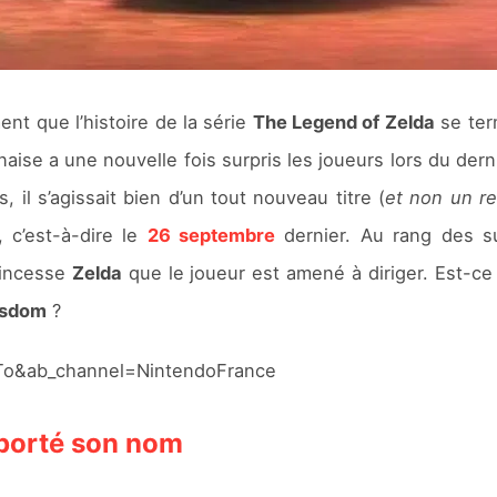
nt que l’histoire de la série
The Legend of Zelda
se ter
onaise a une nouvelle fois surpris les joueurs lors du der
, il s’agissait bien d’un tout nouveau titre (
et non un r
 c’est-à-dire le
26 septembre
dernier. Au rang des su
princesse
Zelda
que le joueur est amené à diriger. Est-c
isdom
?
To&ab_channel=NintendoFrance
 porté son nom