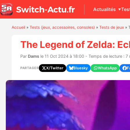
Actualités
Tes
Accueil
»
Tests (jeux, accessoires, consoles)
»
Tests de jeux
»
The Legend of Zelda: Ec
Par
Dams
le 11 Oct 2024 à 18:00 - Temps de lecture : 7
X/Twitter
Bluesky
WhatsApp
F
PARTAGER