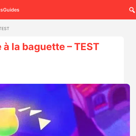
ns
Guides
 TEST
 à la baguette – TEST