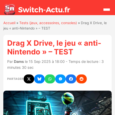
Accueil
»
Tests (jeux, accessoires, consoles)
»
Drag X Drive, le
Rechercher
jeu « anti-Nintendo » – TEST
Drag X Drive, le jeu « anti-
Actualités
Nintendo » – TEST
Jeux
Par
Dams
le 15 Sep 2025 à 18:00 - Temps de lecture : 3
minutes 30 sec
Hardware
PARTAGER
Mises à jour
Chiffres de ventes
Rumeurs