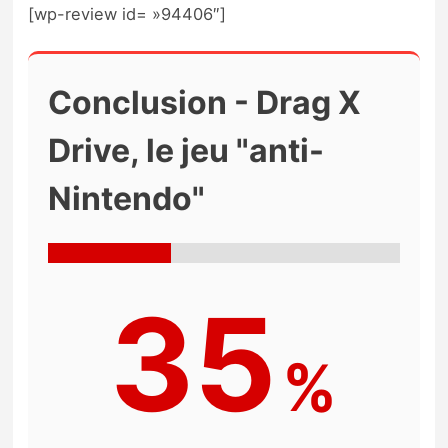
[wp-review id= »94406″]
Conclusion - Drag X
Drive, le jeu "anti-
Nintendo"
35
%