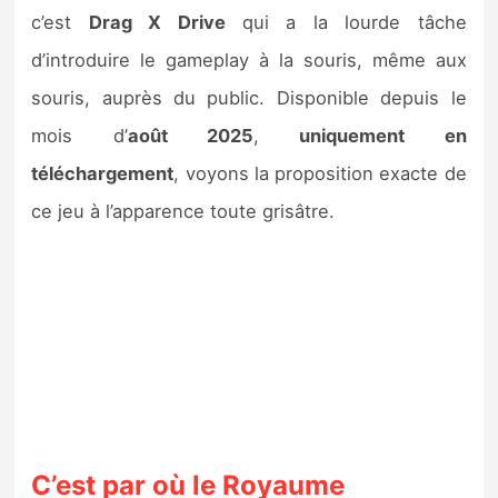
Sorties de jeux
c’est
Drag X Drive
qui a la lourde tâche
d’introduire le gameplay à la souris, même aux
Bons plans
souris, auprès du public. Disponible depuis le
mois d’
août 2025
,
uniquement en
Guides
téléchargement
, voyons la proposition exacte de
ce jeu à l’apparence toute grisâtre.
C’est par où le Royaume