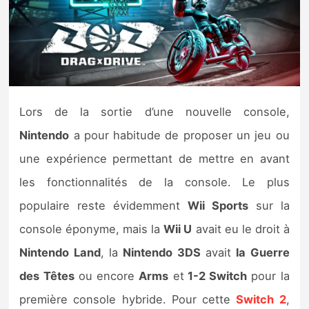
Nintendo Direct
Tests et previews
Tests de jeux
Lors de la sortie d’une nouvelle console,
Nintendo
a pour habitude de proposer un jeu ou
Tests d’accessoires
une expérience permettant de mettre en avant
Autres tests
les fonctionnalités de la console. Le plus
Previews
populaire reste évidemment
Wii Sports
sur la
console éponyme, mais la
Wii U
avait eu le droit à
Précommandes
Nintendo Land
, la
Nintendo 3DS
avait
la Guerre
des Têtes
ou encore
Arms
et
1-2 Switch
pour la
Précommandes jeux Switch 2
première console hybride. Pour cette
Switch 2
,