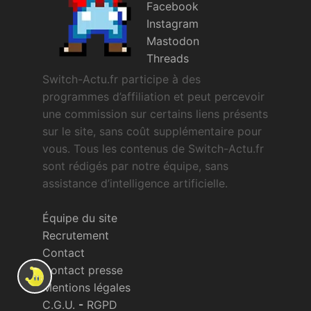
Facebook
Instagram
Mastodon
Threads
Switch-Actu.fr participe à des
programmes d’affiliation et peut percevoir
une commission sur certains liens présents
sur le site, sans coût supplémentaire pour
vous. Tous les contenus de Switch-Actu.fr
sont rédigés par notre équipe, sans
assistance d’intelligence artificielle.
Équipe du site
Recrutement
Contact
Contact presse
Mentions légales
C.G.U.
-
RGPD