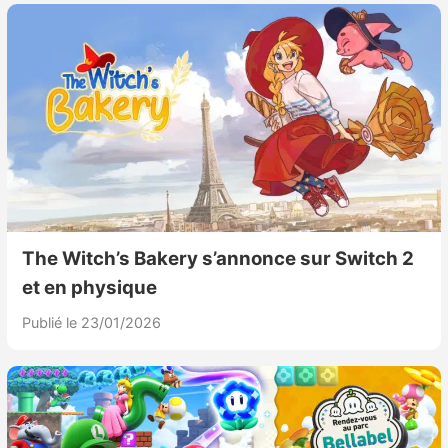
Nintendo Direct
Tests et previews
Tests de jeux
Tests d’accessoires
Autres tests
The Witch’s Bakery s’annonce sur Switch 2
et en physique
Previews
Publié le 23/01/2026
Précommandes
Précommandes jeux Switch 2