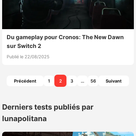
Du gameplay pour Cronos: The New Dawn
sur Switch 2
Publié le 22/08/2025
Pagination
Précédent
1
2
3
…
56
Suivant
des
publications
Derniers tests publiés par
lunapolitana