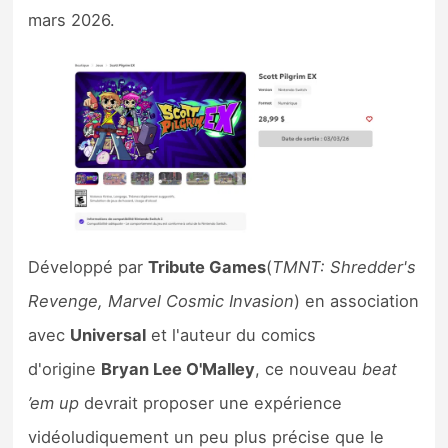
Sorties de jeux
mars 2026.
Bons plans
Guides
Développé par
Tribute Games
(
TMNT: Shredder's
Revenge, Marvel Cosmic Invasion
) en association
avec
Universal
et l'auteur du comics
d'origine
Bryan Lee O'Malley
, ce nouveau
beat
’em up
devrait proposer une expérience
vidéoludiquement un peu plus précise que le