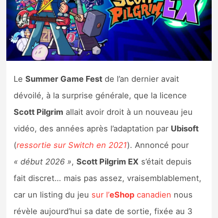
Nintendo Direct
Tests et previews
Tests de jeux
Le
Summer Game Fest
de l’an dernier avait
dévoilé, à la surprise générale, que la licence
Tests d’accessoires
Scott Pilgrim
allait avoir droit à un nouveau jeu
Autres tests
vidéo, des années après l’adaptation par
Ubisoft
Previews
(
ressortie sur S
w
itch en 2021
). Annoncé pour
« début 2026 »
,
Scott Pilgrim EX
s’était depuis
Précommandes
fait discret… mais pas assez, vraisemblablement,
car un listing du jeu
sur l’
eShop
canadien
nous
Précommandes jeux Switch 2
révèle aujourd’hui sa date de sortie, fixée au 3