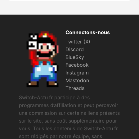
Connectons-nous
Twitter (X)
Discord
BlueSky
Facebook
Instagram
Mastodon
Threads
Switch-Actu.fr participe à des
programmes d’affiliation et peut percevoir
une commission sur certains liens présents
sur le site, sans coût supplémentaire pour
vous. Tous les contenus de Switch-Actu.fr
sont rédigés par notre équipe, sans