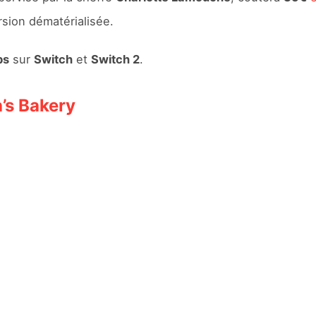
rsion dématérialisée.
ps
sur
Switch
et
Switch 2
.
’s Bakery