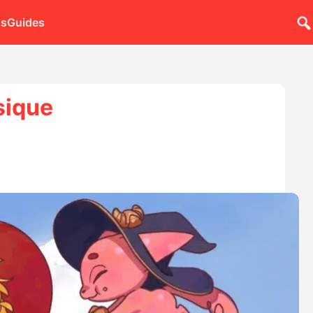
ns
Guides
sique