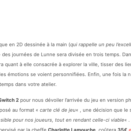
ique en 2D dessinée à la main (
qui rappelle un peu l’exce
ne des journées de Lunne sera divisée en trois temps. Dan
a quant à elle consacrée à explorer la ville, tisser des l
es émotions se voient personnifiées. Enfin, une fois la 
temps dans votre atelier.
Switch 2
pour nous dévoiler l’arrivée du jeu en version p
oposé au format «
carte clé de jeu
« , une décision que le
sible pour nos joueurs, tout en rendant celle-ci viable
« .
pervisé par la cheffe
Charlotte Lamouche
, coûtera
35€
e