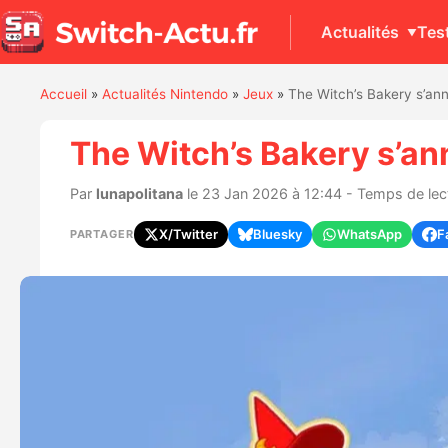
Actualités
Tes
Accueil
»
Actualités Nintendo
»
Jeux
»
The Witch’s Bakery s’an
The Witch’s Bakery s’an
Par
lunapolitana
le 23 Jan 2026 à 12:44 - Temps de lect
X/Twitter
Bluesky
WhatsApp
F
PARTAGER