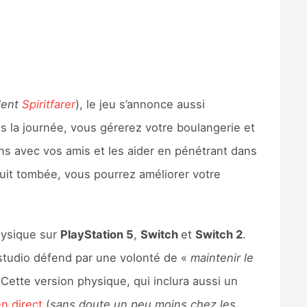
llent
Spiritfarer
), le jeu s’annonce aussi
s la journée, vous gérerez votre boulangerie et
iens avec vos amis et les aider en pénétrant dans
nuit tombée, vous pourrez améliorer votre
hysique sur
PlayStation 5
,
Switch
et
Switch 2
.
 studio défend par une volonté de «
maintenir le
 Cette version physique, qui inclura aussi un
n direct
(
sans doute un peu moins chez les