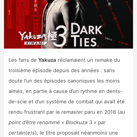
Nintendo Direct
Tests et previews
Tests de jeux
Les fans de
Yakuza
réclamaient un remake du
Tests d’accessoires
troisième épisode depuis des années : sans
Autres tests
doute l’un des épisodes canoniques les moins
Previews
aimés, en partie à cause d’un rythme en dents-
de-scie et d’un système de combat qui avait été
Précommandes
rendu frustrant par le
remaster
paru en 2018 (
au
point d’être renommé « Blockuza 3 » par
Précommandes jeux Switch 2
certain(e)s
), le titre proposait néanmoins une