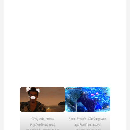
Oui, ok, mon
Les finish d’attaques
orphelinat est
spéciales sont