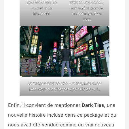
que Mine soit un
tout en pirouettes
monstre de
est la plus grande
charisme.
réussite de Dark
Ties.
Le Dragon Engine s’en tire toujours aussi
bien pour représenter une ville de nuit.
Enfin, il convient de mentionner
Dark Ties
, une
nouvelle histoire incluse dans ce package et qui
nous avait été vendue comme un vrai nouveau