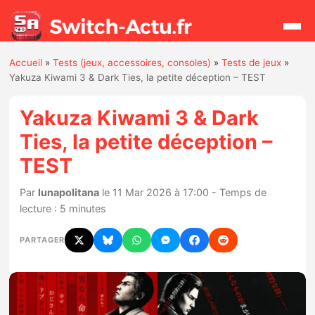
Accueil
»
Tests (jeux, accessoires, consoles)
»
Tests de jeux
»
Rechercher
Yakuza Kiwami 3 & Dark Ties, la petite déception – TEST
Yakuza Kiwami 3 & Dark
Actualités
Ties, la petite déception –
TEST
Jeux
Par
lunapolitana
le 11 Mar 2026 à 17:00 - Temps de
Hardware
lecture : 5 minutes
Mises à jour
PARTAGER
Chiffres de ventes
Rumeurs