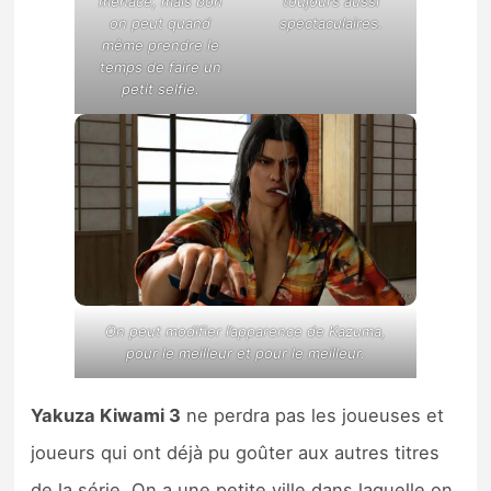
menacé, mais bon
toujours aussi
on peut quand
spectaculaires.
même prendre le
temps de faire un
petit selfie.
On peut modifier l’apparence de Kazuma,
pour le meilleur et pour le meilleur.
Yakuza Kiwami 3
ne perdra pas les joueuses et
joueurs qui ont déjà pu goûter aux autres titres
de la série. On a une petite ville dans laquelle on