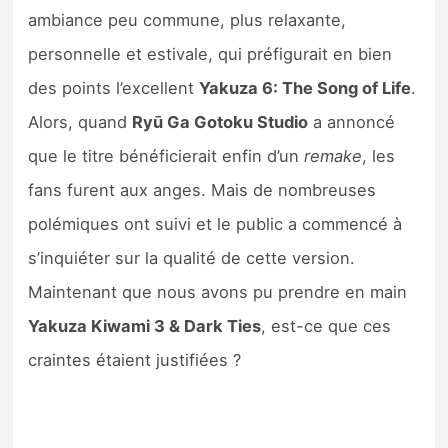
Sorties de jeux
ambiance peu commune, plus relaxante,
personnelle et estivale, qui préfigurait en bien
Bons plans
des points l’excellent
Yakuza 6: The Song of Life
.
Alors, quand
Ryū Ga Gotoku Studio
a annoncé
Guides
que le titre bénéficierait enfin d’un
remake
, les
fans furent aux anges. Mais de nombreuses
polémiques ont suivi et le public a commencé à
s’inquiéter sur la qualité de cette version.
Maintenant que nous avons pu prendre en main
Yakuza Kiwami 3 & Dark Ties
, est-ce que ces
craintes étaient justifiées ?