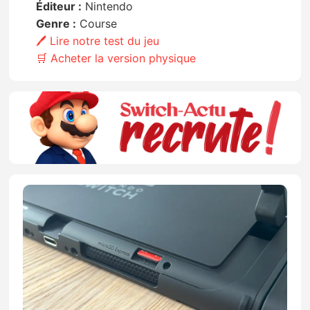
Éditeur :
Nintendo
Genre :
Course
🖊️ Lire notre test du jeu
🛒 Acheter la version physique