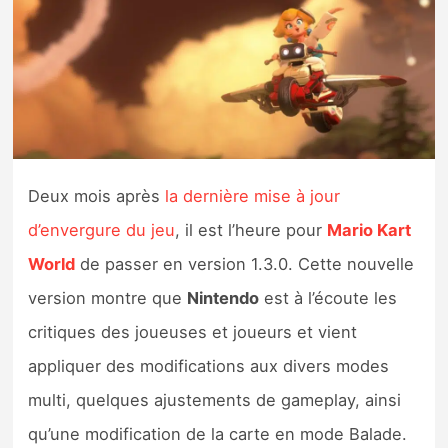
Nintendo Direct
Tests et previews
Tests de jeux
Deux mois après
la dernière mise à jour
Tests d’accessoires
d’envergure du jeu
, il est l’heure pour
Mario Kart
Autres tests
World
de passer en version 1.3.0. Cette nouvelle
Previews
version montre que
Nintendo
est à l’écoute les
critiques des joueuses et joueurs et vient
Précommandes
appliquer des modifications aux divers modes
multi, quelques ajustements de gameplay, ainsi
Précommandes jeux Switch 2
qu’une modification de la carte en mode Balade.