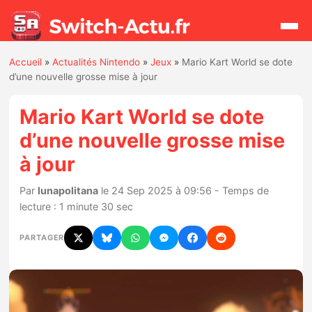
Accueil
»
Actualités Nintendo
»
Jeux
»
Mario Kart World se dote
Rechercher
d’une nouvelle grosse mise à jour
Mario Kart World se dote
Actualités
d’une nouvelle grosse mise
à jour
Jeux
Par
lunapolitana
le 24 Sep 2025 à 09:56 - Temps de
Hardware
lecture : 1 minute 30 sec
Mises à jour
PARTAGER
Chiffres de ventes
Rumeurs