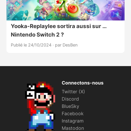
Yooka-Replaylee sortira aussi sur …
Nintendo Switch 2 ?
Publié le 24/10/2024
·
par DesBen
Connectons-nous
Twitter (X)
Discord
BlueSky
Facebook
Instagram
Mastodon