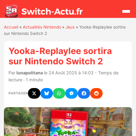
Accueil
»
Actualités Nintendo
»
Jeux
»
Yooka-Replaylee sortira
Rechercher
sur Nintendo Switch 2
Yooka-Replaylee sortira
Actualités
sur Nintendo Switch 2
Jeux
Par
lunapolitana
le 24 Août 2025 à 14:03 - Temps de
lecture : 1 minute
Hardware
PARTAGER
Mises à jour
Chiffres de ventes
Rumeurs