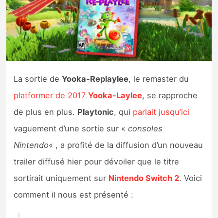
Nintendo Direct
Tests et previews
Tests de jeux
La sortie de
Yooka-Replaylee
, le remaster du
platformer de 2017
Yooka-Laylee
, se rapproche
Tests d’accessoires
de plus en plus.
Playtonic
, qui
parlait jusqu’ici
Autres tests
vaguement d’une sortie sur «
consoles
Previews
Nintendo
« , a profité de la diffusion d’un nouveau
trailer diffusé hier pour dévoiler que le titre
Précommandes
sortirait uniquement sur
Nintendo Switch 2
. Voici
comment il nous est présenté :
Précommandes jeux Switch 2