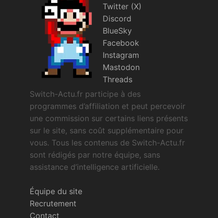
Twitter (X)
Discord
BlueSky
Facebook
Instagram
Mastodon
Threads
Switch-Actu.fr participe à des
programmes d’affiliation et peut percevoir
une commission sur certains liens présents
sur le site, sans coût supplémentaire pour
vous. Tous les contenus de Switch-Actu.fr
sont rédigés par notre équipe, sans
assistance d’intelligence artificielle.
Équipe du site
Recrutement
Contact