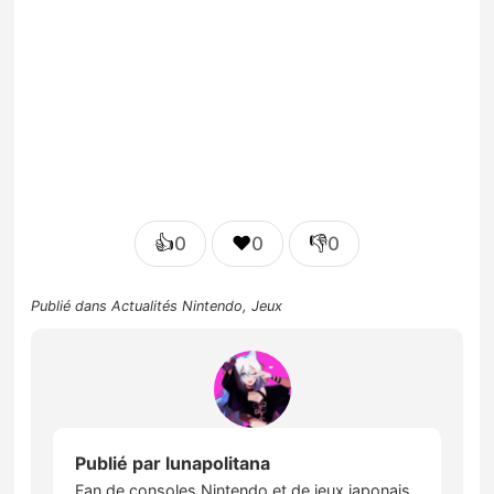
👍
❤️
👎
0
0
0
Publié dans
Actualités Nintendo
,
Jeux
Publié par
lunapolitana
Fan de consoles Nintendo et de jeux japonais