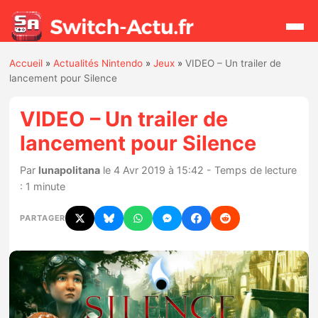
Accueil
»
Actualités Nintendo
»
Jeux
»
VIDEO – Un trailer de
Rechercher
lancement pour Silence
VIDEO – Un trailer de
Actualités
lancement pour Silence
Jeux
Par
lunapolitana
le 4 Avr 2019 à 15:42 - Temps de lecture
: 1 minute
Hardware
PARTAGER
Mises à jour
Chiffres de ventes
Rumeurs