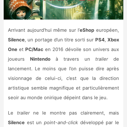
Nintendo Direct
Tests et previews
Arrivant aujourd’hui même sur l’
eShop
européen,
Silence
, un portage d’un titre sorti sur
PS4
,
Xbox
Tests de jeux
One
et
PC/Mac
en 2016 dévoile son univers aux
Tests d’accessoires
joueurs
Nintendo
à travers un
trailer
de
lancement. Le moins que l’on puisse dire après
Autres tests
visionnage de celui-ci, c’est que la direction
Previews
artistique semble magnifique et particulièrement
seoir au monde onirique dépeint dans le jeu.
Précommandes
Le
trailer
ne le montre pas clairement, mais
Précommandes jeux Switch 2
Silence
est un
point-and-click
développé par le