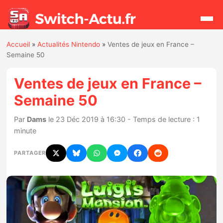
Accueil
»
Actualités Nintendo
»
Ventes de jeux en France –
Rechercher
Semaine 50
Ventes de jeux en France –
Actualités
Semaine 50
Jeux
Par
Dams
le 23 Déc 2019 à 16:30 - Temps de lecture : 1
minute
Hardware
PARTAGER
Mises à jour
Chiffres de ventes
Rumeurs