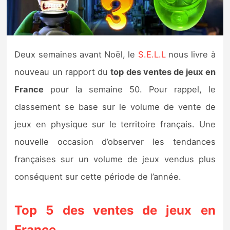
Nintendo Direct
Tests et previews
Deux semaines avant Noël, le
S.E.L.L
nous livre à
nouveau un rapport du
top des ventes de jeux en
Tests de jeux
France
pour la semaine 50. Pour rappel, le
Tests d’accessoires
classement se base sur le volume de vente de
jeux en physique sur le territoire français. Une
Autres tests
nouvelle occasion d’observer les tendances
Previews
françaises sur un volume de jeux vendus plus
conséquent sur cette période de l’année.
Précommandes
Top 5 des ventes de jeux en
Précommandes jeux Switch 2
France