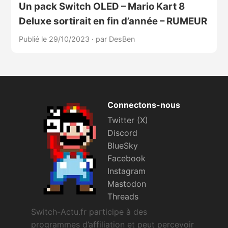
Un pack Switch OLED – Mario Kart 8
Deluxe sortirait en fin d’année – RUMEUR
Publié le 29/10/2023
·
par DesBen
Connectons-nous
Twitter (X)
Discord
BlueSky
Facebook
Instagram
Mastodon
Threads
Switch-Actu.fr participe à des
programmes d’affiliation et peut percevoir