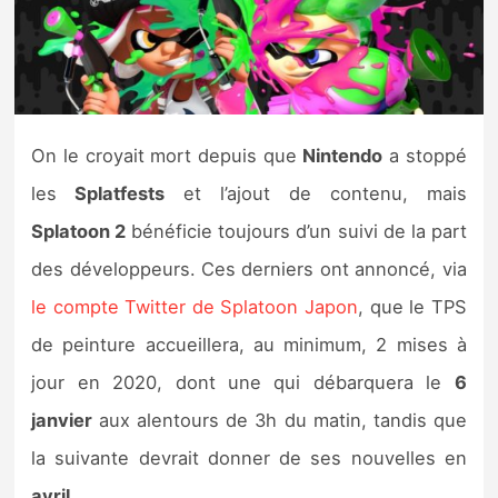
Nintendo Direct
Tests et previews
On le croyait mort depuis que
Nintendo
a stoppé
Tests de jeux
les
Splatfests
et l’ajout de contenu, mais
Tests d’accessoires
Splatoon 2
bénéficie toujours d’un suivi de la part
des développeurs. Ces derniers ont annoncé, via
Autres tests
le compte Twitter de Splatoon Japon
, que le TPS
Previews
de peinture accueillera, au minimum, 2 mises à
jour en 2020, dont une qui débarquera le
6
Précommandes
janvier
aux alentours de 3h du matin, tandis que
Précommandes jeux Switch 2
la suivante devrait donner de ses nouvelles en
avril
.