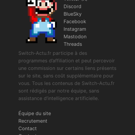
Discord
BlueSky
Facebook
Instagram
Mastodon
Threads
Switch-Actu.fr participe à des
programmes d’affiliation et peut percevoir
une commission sur certains liens présents
sur le site, sans coût supplémentaire pour
vous. Tous les contenus de Switch-Actu.fr
sont rédigés par notre équipe, sans
assistance d’intelligence artificielle.
Équipe du site
Recrutement
Contact