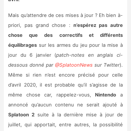
Sorties de jeux
Mais qu’attendre de ces mises à jour ? Eh bien à-
Bons plans
priori, pas grand chose :
n’espérez pas autre
chose que des correctifs et différents
Guides
équilibrages
sur les armes du jeu pour la mise à
jour du 6 janvier (
patch-notes en anglais ci-
dessous donné par
@SplatoonNews
sur Twitter
).
Même si rien n’est encore précisé pour celle
d’avril 2020, il est probable qu’il s’agisse de la
même chose car, rappelez-vous,
Nintendo
a
annoncé qu’aucun contenu ne serait ajouté à
Splatoon 2
suite à la dernière mise à jour de
juillet, qui apportait, entre autres, la possibilité