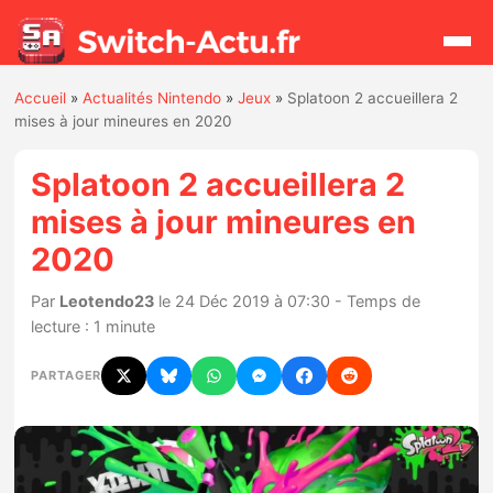
Accueil
»
Actualités Nintendo
»
Jeux
»
Splatoon 2 accueillera 2
Rechercher
mises à jour mineures en 2020
Splatoon 2 accueillera 2
Actualités
mises à jour mineures en
2020
Jeux
Par
Leotendo23
le 24 Déc 2019 à 07:30 - Temps de
Hardware
lecture : 1 minute
Mises à jour
PARTAGER
Chiffres de ventes
Rumeurs