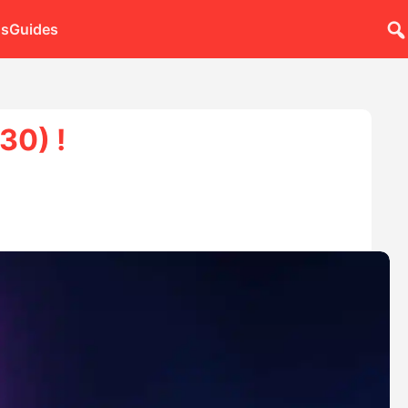
ns
Guides
30) !