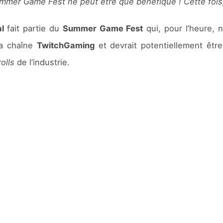
ummer Game Fest ne peut être que bénéfique ! Cette fois, 
al
fait partie du
Summer Game Fest
qui, pour l’heure,
la chaîne
TwitchGaming
et devrait potentiellement être
rolls
de l’industrie.