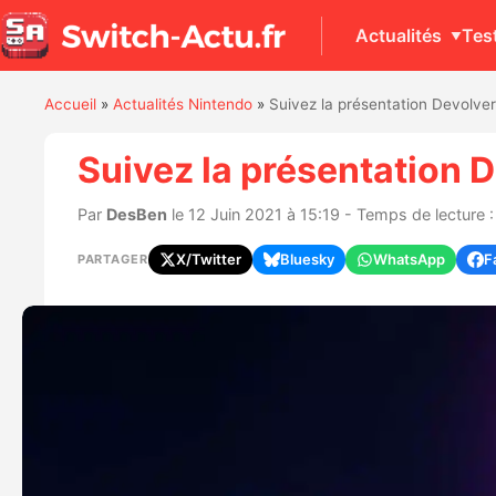
Actualités
Tes
Accueil
»
Actualités Nintendo
»
Suivez la présentation Devolver 
Suivez la présentation D
Par
DesBen
le 12 Juin 2021 à 15:19 - Temps de lecture 
X/Twitter
Bluesky
WhatsApp
F
PARTAGER