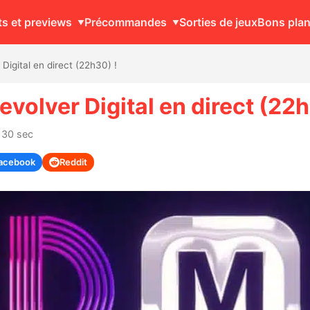
ts et previews
Précommandes
Sorties de jeux
Bons pla
Digital en direct (22h30) !
evolver Digital en direct (22h
: 30 sec
acebook
Reddit