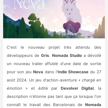
Nintendo Direct
Tests et previews
Tests de jeux
C'est le nouveau projet très attendu des
Tests d’accessoires
développeurs de
Gris
.
Nomada Studio
a dévoilé
Autres tests
un nouveau trailer affublé d'une date de sortie
Previews
pour son jeu
Neva
dans l'
Indie Showcase
du 27
août 2024. Un jeu d'action-aventure «
chargé en
Précommandes
émotion
» et édité par
Devolver Digital
, la
description n'étonne pas tant que ça lorsque l'on
Précommandes jeux Switch 2
connaît le travail des Barcelonais de
Nomada