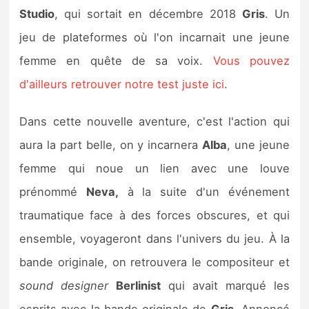
Sorties de jeux
Studio
, qui sortait en décembre 2018
Gris
. Un
jeu de plateformes où l'on incarnait une jeune
Bons plans
femme en quête de sa voix.
Vous pouvez
d'ailleurs retrouver notre test juste ici
.
Guides
Dans cette nouvelle aventure, c'est l'action qui
aura la part belle, on y incarnera
Alba
, une jeune
femme qui noue un lien avec une louve
prénommé
Neva,
à la suite d'un événement
traumatique face à des forces obscures, et qui
ensemble, voyageront dans l'univers du jeu. À la
bande originale, on retrouvera le compositeur et
sound designer
Berlinist
qui avait marqué les