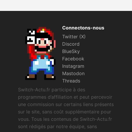
Connectons-nous
Twitter (X)
Discord
BlueSky
Facebook
Instagram
Mastodon
Threads
Switch-Actu.fr participe à des
programmes d’affiliation et peut percevoir
une commission sur certains liens présents
sur le site, sans coût supplémentaire pour
vous. Tous les contenus de Switch-Actu.fr
sont rédigés par notre équipe, sans