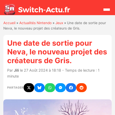
Accueil
»
Actualités Nintendo
»
Jeux
»
Une date de sortie pour
Rechercher
Neva, le nouveau projet des créateurs de Gris.
Une date de sortie pour
Actualités
Neva, le nouveau projet des
créateurs de Gris.
Jeux
Par
Jili
le 27 Août 2024 à 18:18 - Temps de lecture : 1
Hardware
minute
Mises à jour
PARTAGER
Chiffres de ventes
Rumeurs