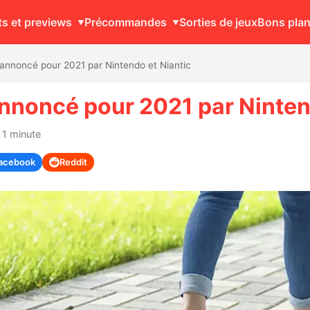
ts et previews
Précommandes
Sorties de jeux
Bons pla
 annoncé pour 2021 par Nintendo et Niantic
annoncé pour 2021 par Ninten
 1 minute
acebook
Reddit