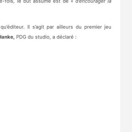
te-fois, le but assumé est de «
d’encourager la
u’éditeur. Il s’agit par ailleurs du premier jeu
Hanke,
PDG du studio, a déclaré :