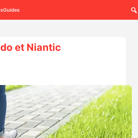
ns
Guides
do et Niantic