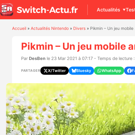
Actualités
Tes
Accueil
»
Actualités Nintendo
»
Divers
»
Pikmin – Un jeu mobile
Pikmin – Un jeu mobile 
Par
DesBen
le 23 Mar 2021 à 07:17 - Temps de lecture :
X/Twitter
Bluesky
WhatsApp
F
PARTAGER