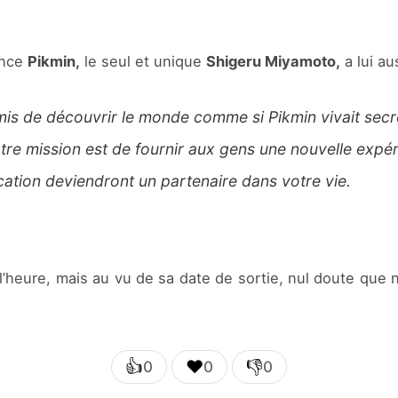
ence
Pikmin,
le seul et unique
Shigeru Miyamoto,
a lui a
mis de découvrir le monde comme si Pikmin vivait secr
e mission est de fournir aux gens une nouvelle expérie
ation deviendront un partenaire dans votre vie.
l’heure, mais au vu de sa date de sortie, nul doute que
👍
❤️
👎
0
0
0